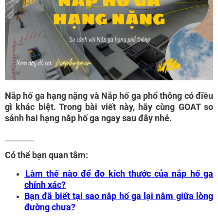
Nắp hố ga hạng nặng và Nắp hố ga phổ thông có điều
gì khác biệt. Trong bài viết này, hãy cùng GOAT so
sánh hai hạng nắp hố ga ngay sau đây nhé.
______
Có thể bạn quan tâm:
Làm thế nào để đo kích thước của nắp hố ga
chính xác?
Bạn đã biết tại sao nắp hố ga lại nằm giữa lòng
đường chưa?