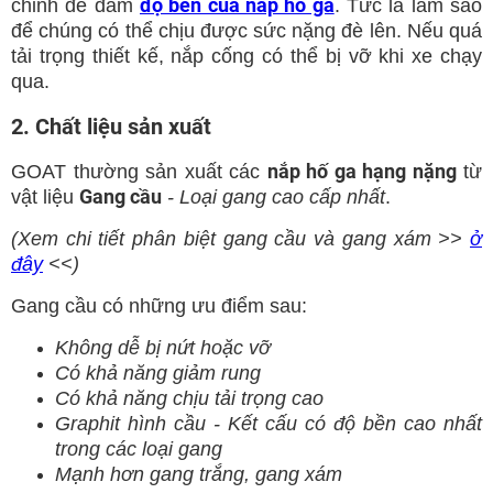
độ bền của nắp hố ga
chỉnh để đảm
. Tức là làm sao
để chúng có thể chịu được sức nặng đè lên. Nếu quá
tải trọng thiết kế, nắp cống có thể bị vỡ khi xe chạy
qua.
2. Chất liệu sản xuất
nắp hố ga hạng nặng
GOAT thường sản xuất các
từ
Gang cầu
vật liệu
- Loại gang cao cấp nhất
.
(Xem chi tiết phân biệt gang cầu và gang xám >>
ở
đây
<<)
Gang cầu có những ưu điểm sau:
Không dễ bị nứt hoặc vỡ
Có khả năng giảm rung
Có khả năng chịu tải trọng cao
Graphit hình cầu - Kết cấu có độ bền cao nhất
trong các loại gang
Mạnh hơn gang trắng, gang xám