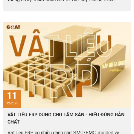
0987.382.388.
11
12-2025
VẬT LIỆU FRP DÙNG CHO TẤM SÀN - HIỂU ĐÚNG BẢN
CHẤT
Vật liệu FRP có nhiều dạng như SMC/BMC, molded và