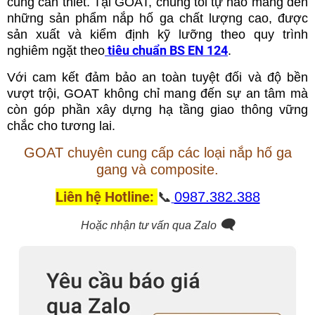
cùng cần thiết. Tại GOAT, chúng tôi tự hào mang đến
những sản phẩm nắp hố ga chất lượng cao, được
sản xuất và kiểm định kỹ lưỡng theo quy trình
tiêu chuẩn BS EN 124
nghiêm ngặt theo
.
Với cam kết đảm bảo an toàn tuyệt đối và độ bền
vượt trội, GOAT không chỉ mang đến sự an tâm mà
còn góp phần xây dựng hạ tầng giao thông vững
chắc cho tương lai.
GOAT chuyên cung cấp các loại nắp hố ga
gang và composite.
Liên hệ Hotline:
📞
0987.382.388
🗨️
Hoặc nhận tư vấn qua Zalo