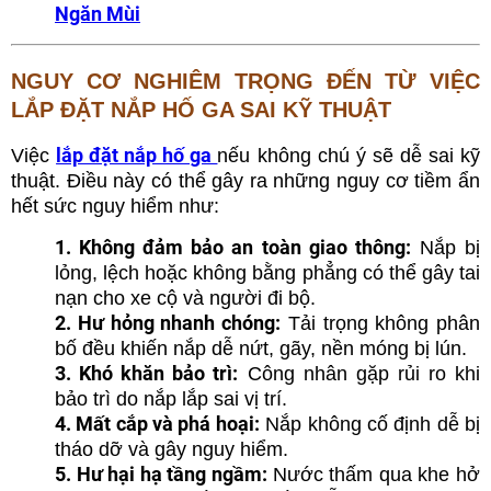
Ngăn Mùi
NGUY CƠ NGHIÊM TRỌNG ĐẾN TỪ VIỆC
LẮP ĐẶT NẮP HỐ GA SAI KỸ THUẬT
lắp đặt nắp hố ga
Việc
nếu không chú ý sẽ dễ sai kỹ
thuật. Điều này có thể gây ra những nguy cơ tiềm ẩn
hết sức nguy hiểm như:
1. Không đảm bảo an toàn giao thông:
Nắp bị
lỏng, lệch hoặc không bằng phẳng có thể gây tai
nạn cho xe cộ và người đi bộ.
2. Hư hỏng nhanh chóng:
Tải trọng không phân
bố đều khiến nắp dễ nứt, gãy, nền móng bị lún.
3. Khó khăn bảo trì:
Công nhân gặp rủi ro khi
bảo trì do nắp lắp sai vị trí.
4. Mất cắp và phá hoại:
Nắp không cố định dễ bị
tháo dỡ và gây nguy hiểm.
5. Hư hại hạ tầng ngầm:
Nước thấm qua khe hở