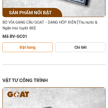
BÓ VỈA GANG CẦU GOAT - DẠNG HỘP XIÊN [Thu nước &
Ngăn mùi tuyệt đối]
Mã BV-GC01
Đặt hàng
Chi tiết
VẬT TƯ CÔNG TRÌNH