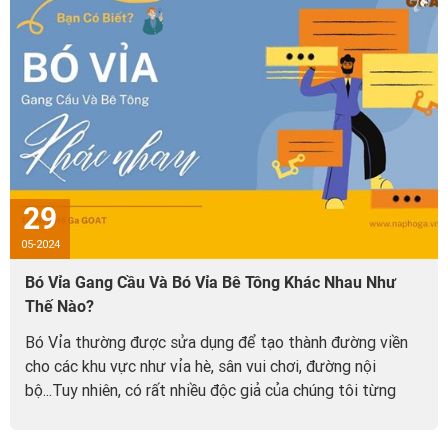
29
05-2024
Bó Vỉa Gang Cầu Và Bó Vỉa Bê Tông Khác Nhau Như
Thế Nào?
Bó Vỉa thường được sửa dụng để tạo thành đường viền
cho các khu vực như vỉa hè, sân vui chơi, đường nội
bộ...Tuy nhiên, có rất nhiều độc giả của chúng tôi từng
nhầm lẫn về hai loại Bó vỉa gang cầu và Bó vỉa bê tông...