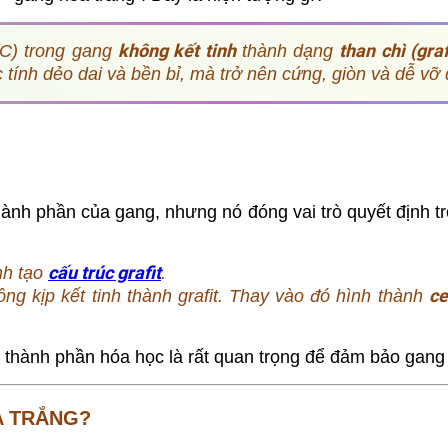
không kết tinh
than chì (graf
(C) trong gang
thành dạng
 tính dẻo dai và bền bỉ, mà trở nên cứng, giòn và dễ vỡ
nh phần của gang, nhưng nó đóng vai trò quyết định tro
cấu trúc grafit
nh tạo
.
ce
ng kịp kết tinh thành grafit. Thay vào đó hình thành
và thành phần hóa học là rất quan trọng để đảm bảo gang
A TRẮNG?