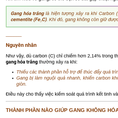
Gang hóa trắng
là hiện tượng
xảy ra khi Carbon 
cementite (Fe₃C)
. Khi đó, gang không còn giữ được
______
Nguyên nhân
Như vậy, dù carbon (C) chỉ chiếm hơn 2,14% trong thà
gang hóa trắng
thường xảy ra khi:
Thiếu các thành phần hỗ trợ để thúc đẩy quá trì
Gang bị làm nguội quá nhanh, khiến carbon khô
giòn.
Điều này cho thấy việc kiểm soát quá trình kết tinh 
THÀNH PHẦN NÀO GIÚP GANG KHÔNG HÓ