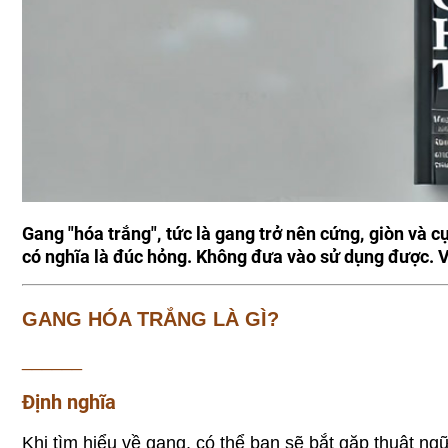
Gang "hóa trắng", tức là gang trở nên cứng, giòn và 
có nghĩa là đúc hỏng. Không đưa vào sử dụng được. 
GANG HÓA TRẮNG LÀ GÌ?
______
Định nghĩa
Khi tìm hiểu về gang, có thể bạn sẽ bắt gặp thuật ngữ