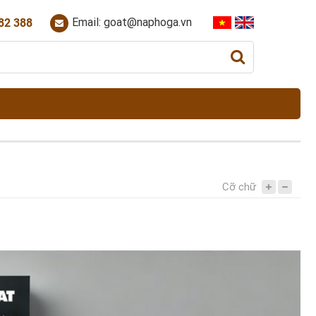
Email: goat@naphoga.vn
82 388
Cỡ chữ