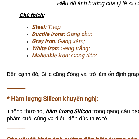
Biểu đồ ảnh hưởng của tỷ lệ % Ca
Chú thích:
Steel:
Thép;
Ductile irons:
Gang cầu;
Gray iron:
Gang xám;
White iron:
Gang trắng;
Malleable iron:
Gang dẻo;
Bên cạnh đó, Silic cũng đóng vai trò
làm ổn định graph
______
* Hàm lượng Silicon khuyến nghị:
hàm lượng Silicon
Thông thường,
trong gang cầu da
phẩm cuối cùng và điều kiện đúc thực tế.
______