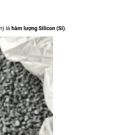
hàm lượng Silicon (Si)
on) là
.