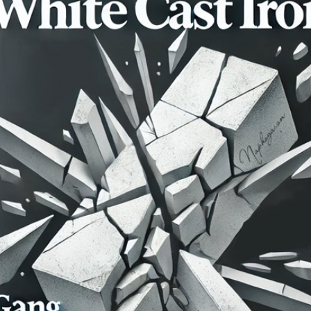
PHỄU THU NƯỚC MẶT CẦU - TẦNG HẦM - SÂN VƯỜN
NẮP THOÁT NƯỚC SÂN GOLF
CÁC SẢN PHẨM GANG - COMPOSITE KHÁC