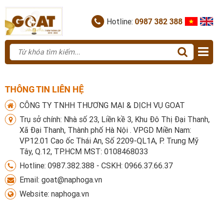
Hotline:
0987 382 388
THÔNG TIN LIÊN HỆ
CÔNG TY TNHH THƯƠNG MẠI & DỊCH VỤ GOAT
Trụ sở chính: Nhà số 23, Liền kề 3, Khu Đô Thị Đại Thanh,
Xã Đại Thanh, Thành phố Hà Nội . VPGD Miền Nam:
VP12.01 Cao ốc Thái An, Số 2209-QL1A, P. Trung Mỹ
Tây, Q.12, TP.HCM MST: 0108468033
Hotline:
0987.382.388 - CSKH: 0966.37.66.37
Email:
goat@naphoga.vn
Website:
naphoga.vn