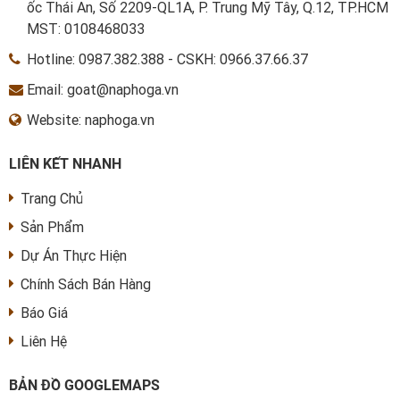
ốc Thái An, Số 2209-QL1A, P. Trung Mỹ Tây, Q.12, TP.HCM
MST: 0108468033
Hotline:
0987.382.388
-
CSKH: 0966.37.66.37
Email: goat@naphoga.vn
Website: naphoga.vn
LIÊN KẾT NHANH
Trang Chủ
Sản Phẩm
Dự Án Thực Hiện
Chính Sách Bán Hàng
Báo Giá
Liên Hệ
BẢN ĐỒ GOOGLEMAPS