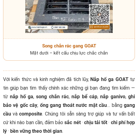
Song chắn rác gang GOAT
Mặt dưới – kết cấu chịu lực chắc chắn
Với kiến thức và kinh nghiệm đã tích lũy,
Nắp hố ga GOAT
tự
tin giúp bạn tìm thấy chính xác những gì bạn đang tìm kiếm —
từ
nắp hố ga
,
song chắn rác
,
nắp bể cáp
,
nắp ganivo
,
ghi
bảo vệ gốc cây
,
ống gang thoát nước mặt cầu
… bằng
gang
cầu
và
composite
. Chúng tôi sẵn sàng trợ giúp và tư vấn bất
cứ khi nào bạn cần, đảm bảo
sắc nét
·
chịu tải tốt
·
chi phí hợp
lý
·
bền vững theo thời gian
.