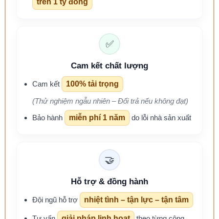
trên 1 tỷ đồng
✅
Cam kết chất lượng
Cam kết
100% tải trọng
(Thử nghiệm ngẫu nhiên – Đổi trả nếu không đạt)
Bảo hành
miễn phí 1 năm
do lỗi nhà sản xuất
🤝
Hỗ trợ & đồng hành
Đội ngũ hỗ trợ
nhiệt tình – tận lực – tận tâm
Tư vấn
giải pháp linh hoạt
theo từng công