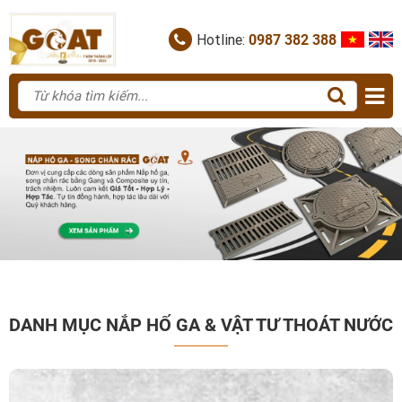
Hotline:
0987 382 388
DANH MỤC NẮP HỐ GA & VẬT TƯ THOÁT NƯỚC