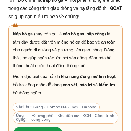
lớn. Đó chính là
nắp hố ga
– một phần không thể thiếu
trong các công trình giao thông và hạ tầng đô thị.
GOAT
sẽ giúp bạn hiểu rõ hơn về chúng!
❝
Nắp hố ga
(hay còn gọi là
nắp hố gas
,
nắp cống
) là
tấm đậy được đặt trên miệng hố ga để bảo vệ an toàn
cho người đi đường và phương tiện giao thông. Đồng
thời, nó giúp ngăn rác lớn rơi vào cống, đảm bảo hệ
thống thoát nước hoạt động thông suốt.
Điểm đặc biệt của nắp là
khả năng đóng mở linh hoạt
,
hỗ trợ công nhân dễ dàng
nạo vét
,
bảo trì
và
kiểm tra
hệ thống ngầm.
Vật liệu:
Gang · Composite · Inox · Bê tông
Ứng
Đường phố · Khu dân cư · KCN · Công trình
dụng:
công cộng