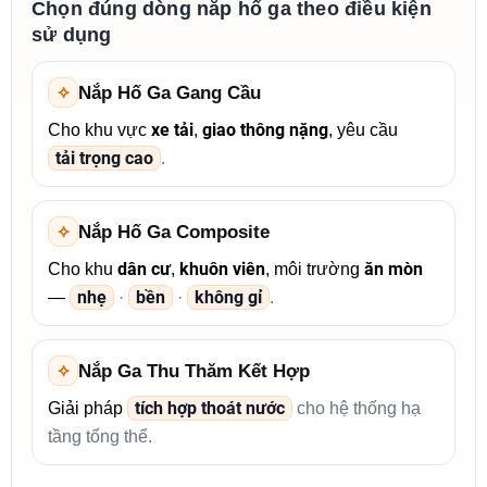
Chọn đúng dòng nắp hố ga theo điều kiện
sử dụng
⟡
Nắp Hố Ga Gang Cầu
xe tải
giao thông nặng
Cho khu vực
,
, yêu cầu
tải trọng cao
.
⟡
Nắp Hố Ga Composite
dân cư
khuôn viên
ăn mòn
Cho khu
,
, môi trường
nhẹ
bền
không gỉ
—
·
·
.
⟡
Nắp Ga Thu Thăm Kết Hợp
tích hợp thoát nước
Giải pháp
cho hệ thống hạ
tầng tổng thể.