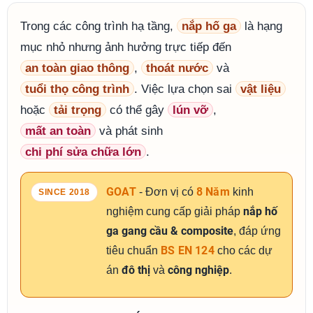
Trong các công trình hạ tầng,
nắp hố ga
là hạng
mục nhỏ nhưng ảnh hưởng trực tiếp đến
an toàn giao thông
,
thoát nước
và
tuổi thọ công trình
. Việc lựa chọn sai
vật liệu
hoặc
tải trọng
có thể gây
lún vỡ
,
mất an toàn
và phát sinh
chi phí sửa chữa lớn
.
GOAT
8 Năm
- Đơn vị có
kinh
SINCE 2018
nắp hố
nghiệm cung cấp giải pháp
ga gang cầu & composite
, đáp ứng
BS EN 124
tiêu chuẩn
cho các dự
đô thị
công nghiệp
án
và
.