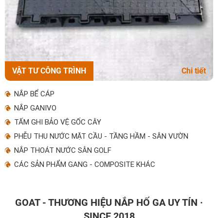
VẬT TƯ CÔNG TRÌNH
Chi tiết
NẮP BỂ CÁP
NẮP GANIVO
TẤM GHI BẢO VỆ GỐC CÂY
PHỄU THU NƯỚC MẶT CẦU - TẦNG HẦM - SÂN VƯỜN
NẮP THOÁT NƯỚC SÂN GOLF
CÁC SẢN PHẨM GANG - COMPOSITE KHÁC
GOAT - THƯƠNG HIỆU NẮP HỐ GA UY TÍN ·
SINCE 2018