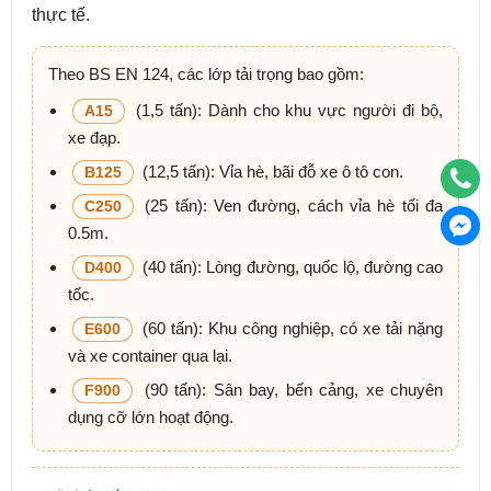
thực tế.
Theo BS EN 124, các lớp tải trọng bao gồm:
(1,5 tấn): Dành cho khu vực người đi bộ,
A15
xe đạp.
(12,5 tấn): Vỉa hè, bãi đỗ xe ô tô con.
B125
(25 tấn): Ven đường, cách vỉa hè tối đa
C250
0.5m.
(40 tấn): Lòng đường, quốc lộ, đường cao
D400
tốc.
(60 tấn): Khu công nghiệp, có xe tải nặng
E600
và xe container qua lại.
(90 tấn): Sân bay, bến cảng, xe chuyên
F900
dụng cỡ lớn hoạt động.