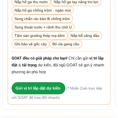
Nắp hố ga thu nước
Nắp hố ga tay nâng trợ lực
Nắp hố ga chống trộm · ngăn mùi
Song chắn rác bản lề chống trộm
Song thoát nước + rãnh thu chữ U
Tấm sàn grating thép mạ kẽm
Nắp bể xăng dầu
Ghi bảo vệ gốc cây
Bó vỉa gang cầu
GOAT đều có giải pháp cho bạn!
Chỉ cần gửi
vị trí lắp
đặt
&
tải trọng
dự kiến, đội ngũ GOAT sẽ gợi ý nhanh
phương án phù hợp
Gửi vị trí lắp đặt dự kiến
(* Nhắn Zalo trực tiếp
với GOAT để trao đổi nhanh)