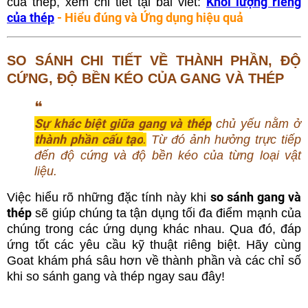
Khối lượng riêng
của thép, xem chi tiết tại bài viết:
của thép
- Hiểu đúng và Ứng dụng hiệu quả
SO SÁNH CHI TIẾT VỀ THÀNH PHẦN, ĐỘ
CỨNG, ĐỘ BỀN KÉO CỦA GANG VÀ THÉP
❝
Sự khác biệt giữa gang và thép
chủ yếu nằm ở
thành phần cấu tạo
.
Từ đó ảnh hưởng trực tiếp
đến độ cứng và độ bền kéo của từng loại vật
liệu.
so sánh gang và
Việc hiểu rõ những đặc tính này khi
thép
sẽ giúp chúng ta tận dụng tối đa điểm mạnh của
chúng trong các ứng dụng khác nhau. Qua đó, đáp
ứng tốt các yêu cầu kỹ thuật riêng biệt. Hãy cùng
Goat khám phá sâu hơn về thành phần và các chỉ số
khi so sánh gang và thép ngay sau đây!
______