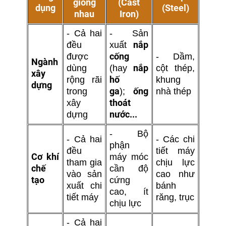
giống
(Cast
dụng
(Steel)
nhau
Iron)
- Cả hai
- Sản
nắp
đều
xuất
cống
được
- Dầm,
Ngành
nắp
dùng
(hay
cột thép,
xây
hố
rộng rãi
khung
dựng
ga
ống
trong
);
nhà thép
thoát
xây
nước...
dựng
- Bộ
- Cả hai
- Các chi
phận
đều
tiết máy
Cơ khí
máy móc
tham gia
chịu lực
chế
cần độ
vào sản
cao như
tạo
cứng
xuất chi
bánh
cao, ít
tiết máy
răng, trục
chịu lực
- Cả hai