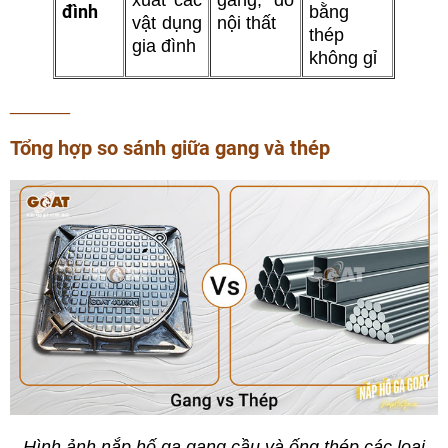
đình
bằng
vật dụng
nội thất
thép
gia đình
không gỉ
______
Tổng hợp so sánh giữa gang và thép
Hình ảnh nắp hố ga gang cầu và ống thép các loại