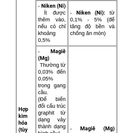
Niken (Ni)
-
Niken (Ni):
Ít được
-
từ
thêm vào,
0,1% - 5% (để
nếu có chỉ
tăng độ bền và
khoảng
chống ăn mòn)
0,5%
Magiê
-
(Mg)
Thường từ
0,03% đến
0,05%
trong gang
cầu.
(Để biến
đổi cấu trúc
Hợp
graphit từ
kim
dạng vảy
hóa
thành dạng
Magiê (Mg)
-
(tùy