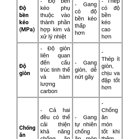
- Độ bền
- Thép
- Gang
Độ
kéo phụ
có độ
có độ
bền
thuộc vào
bền
bền kéo
kéo
thành phần
kéo
thấp
(MPa)
hợp kim và
cao
hơn
xử lý nhiệt
hơn
- Độ giòn
-
liên quan
Thép ít
đến cấu
- Gang
Độ
giòn,
trúc tinh thể
giòn, dễ
giòn
chịu va
và hàm
nứt gãy
đập tốt
lượng
hơn
carbon
-
- Cả hai
Chống
đều có thể
- Gang
ăn
cải thiện
tự nhiên
mòn
Chống
khả năng
chống
tốt khi
ăn
chống ăn
ăn mòn
thêm