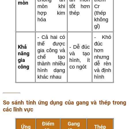
mòn
mòn khi
tốt hơn
Cr
hợp kim
thép
(thép
hóa
không
gỉ)
- Cả hai có
- Khó
thể được
đúc
Khả
- Dễ đúc
gia công và
hơn
năng
và tạo
chế tạo
nhưng
gia
hình, ít
thành nhiều
dễ rèn
công
co ngót
hình dạng
và định
khác nhau
hình
______
So sánh tính ứng dụng của gang và thép trong
các lĩnh vực
Điểm
Gang
Ứng
Thép