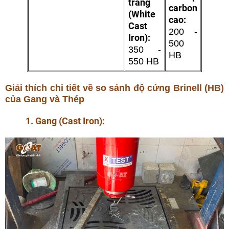
trắng
carbon
(White
cao:
Cast
200 -
Iron):
500
350 -
HB
550 HB
Giải thích chi tiết về so sánh độ cứng Brinell (HB)
của Gang và Thép
1. Gang (Cast Iron):