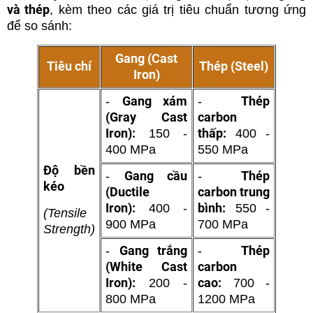
và thép
, kèm theo các giá trị tiêu chuẩn tương ứng
để so sánh:
Gang (Cast
Tiêu chí
Thép (Steel)
Iron)
Gang xám
Thép
-
-
(Gray Cast
carbon
Iron):
thấp:
150 -
400 -
400 MPa
550 MPa
Độ bền
Gang cầu
Thép
-
-
kéo
(Ductile
carbon trung
Iron):
bình:
400 -
550 -
(Tensile
900 MPa
700 MPa
Strength)
Gang trắng
Thép
-
-
(White Cast
carbon
Iron):
cao:
200 -
700 -
800 MPa
1200 MPa