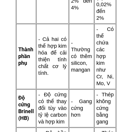
2% đến
0,02%
4%
đến
2%
- Có
thể
- Cả hai có
-
chứa
thể hợp kim
Thành
Thường
các
hóa để cải
phần
có thêm
hợp
thiện tính
phụ
silicon,
kim
chất cơ lý
mangan
như
tính.
Cr, Ni,
Mo, V
- Độ cứng
- Thép
Độ
có thể thay
- Gang
không
cứng
đổi tùy vào
cứng
cứng
Brinell
tỷ lệ carbon
hơn
bằng
(HB)
và hợp kim
gang