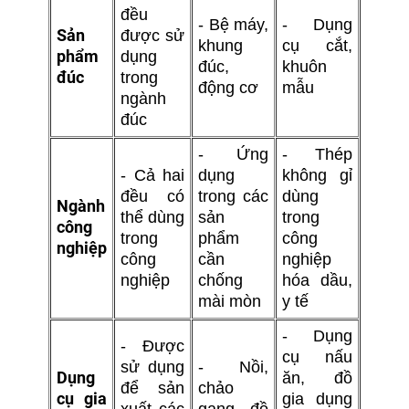
đều
- Bệ máy,
- Dụng
Sản
được sử
khung
cụ cắt,
phẩm
dụng
đúc,
khuôn
đúc
trong
động cơ
mẫu
ngành
đúc
- Ứng
- Thép
- Cả hai
dụng
không gỉ
đều có
trong các
dùng
Ngành
thể dùng
sản
trong
công
trong
phẩm
công
nghiệp
công
cần
nghiệp
nghiệp
chống
hóa dầu,
mài mòn
y tế
- Dụng
- Được
cụ nấu
sử dụng
- Nồi,
Dụng
ăn, đồ
để sản
chảo
cụ gia
gia dụng
xuất các
gang, đồ