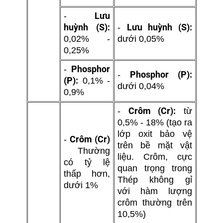
Lưu
-
huỳnh (S):
Lưu huỳnh (S):
-
0,02% -
dưới 0,05%
0,25%
Phosphor
-
Phosphor (P):
-
(P):
0,1% -
dưới 0,04%
0,9%
Crôm (Cr):
-
từ
0,5% - 18% (tạo ra
lớp oxit bảo vệ
Crôm (Cr)
-
trên bề mặt vật
Thường
liệu. Crôm, cực
có tỷ lệ
quan trọng trong
thấp hơn,
Thép không gỉ
dưới 1%
với hàm lượng
crôm thường trên
10,5%)