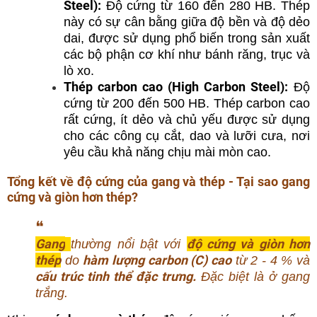
Steel):
Độ cứng từ 160 đến 280 HB. Thép
này có sự cân bằng giữa độ bền và độ dẻo
dai, được sử dụng phổ biến trong sản xuất
các bộ phận cơ khí như bánh răng, trục và
lò xo.
Thép carbon cao (High Carbon Steel):
Độ
cứng từ 200 đến 500 HB. Thép carbon cao
rất cứng, ít dẻo và chủ yếu được sử dụng
cho các công cụ cắt, dao và lưỡi cưa, nơi
yêu cầu khả năng chịu mài mòn cao.
Tổng kết về độ cứng của gang và thép - Tại sao gang
cứng và giòn hơn thép?
❝
Gang
độ cứng và giòn hơn
thường nổi bật với
thép
hàm lượng carbon (C) cao
do
từ 2 - 4 % và
cấu trúc tinh thể đặc trưng.
Đặc biệt là ở gang
trắng.