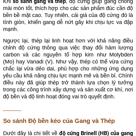
so sánh gang và thép
Khi
, độ cứng giúp gang chống
mài mòn tốt, thích hợp cho các sản phẩm đúc cần độ
bền bề mặt cao. Tuy nhiên, cái giá của độ cứng đó là
tính giòn, khiến gang dễ nứt gãy khi chịu lực va đập
mạnh.
Ngược lại, thép lại linh hoạt hơn với khả năng điều
chỉnh độ cứng thông qua việc thay đổi hàm lượng
carbon và các nguyên tố hợp kim như
Molybden
(Mo)
hay
Vanadi (V).
Như vậy, thép có thể vừa cứng
chắc lại vừa dẻo dai, phù hợp cho những ứng dụng
yêu cầu khả năng chịu lực mạnh mẽ và bền bỉ. Chính
điều này đã giúp thép trở thành lựa chọn lý tưởng
trong các công trình xây dựng và sản xuất cơ khí, nơi
độ bền và độ linh hoạt đóng vai trò quyết định.
______
So sánh Độ bền kéo của Gang và Thép
độ cứng Brinell (HB) của gang
Dưới đây là chi tiết về