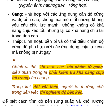
(Nguồn ảnh: naphoga.vn, Tổng hợp)
Gang:
Phù hợp với các ứng dụng cần độ cứng
và độ bền cao, chống mài mòn tốt nhưng không
yêu cầu chịu lực mạnh. Chúng không có khả
năng chịu kéo tốt, nhưng lại có khả năng chịu tải
trọng tĩnh cao.
Thép:
Linh hoạt, bền bỉ và có thể điều chỉnh độ
cứng để phù hợp với các ứng dụng chịu lực cao
mà không bị nứt gãy.
❝
sản phẩm từ gang
Chính vì thế,
khi mua các
,
phải kiểm tra khả năng chịu
điều quan trọng là
tải trọng
của chúng.
đối với thép
Trong khi
, người ta thường chú
thí nghiệm độ bền kéo
trọng đến việc
.
Để biết cách tính độ bền (ứng suất) và khối lượng