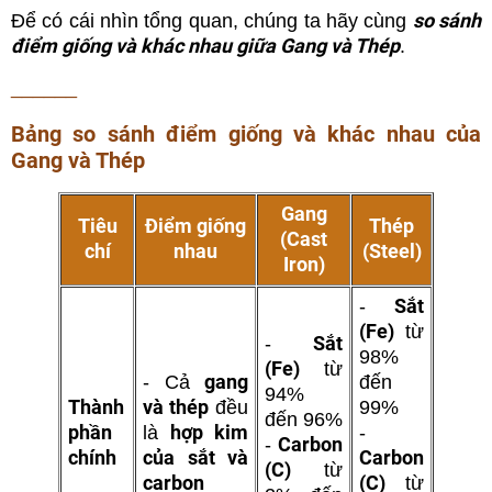
so sánh
Để có cái nhìn tổng quan, chúng ta hãy cùng
điểm giống và khác nhau giữa Gang và Thép
.
______
Bảng so sánh điểm giống và khác nhau của
Gang và Thép
Gang
Tiêu
Điểm giống
Thép
(Cast
chí
nhau
(Steel)
Iron)
Sắt
-
(Fe)
từ
Sắt
-
98%
(Fe)
từ
gang
- Cả
đến
94%
Thành
và thép
đều
99%
đến 96%
phần
hợp kim
là
-
Carbon
-
chính
của sắt và
Carbon
(C)
từ
carbon
(C)
từ