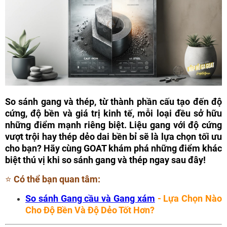
So sánh gang và thép, từ thành phần cấu tạo đến độ
cứng, độ bền và giá trị kinh tế, mỗi loại đều sở hữu
những điểm mạnh riêng biệt. Liệu gang với độ cứng
vượt trội hay thép dẻo dai bền bỉ sẽ là lựa chọn tối ưu
cho bạn? Hãy cùng GOAT khám phá những điểm khác
biệt thú vị khi so sánh gang và thép ngay sau đây!
⭐ Có thể bạn quan tâm:
So sánh Gang cầu và Gang xám
- Lựa Chọn Nào
Cho Độ Bền Và Độ Dẻo Tốt Hơn?