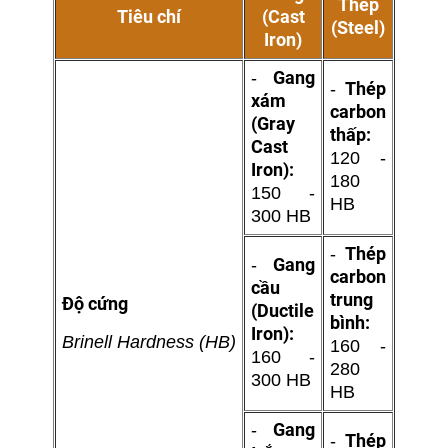
Thép
Tiêu chí
(Cast
(Steel)
Iron)
Gang
-
Thép
-
xám
carbon
(Gray
thấp:
Cast
120 -
Iron):
180
150 -
HB
300 HB
Thép
-
Gang
-
carbon
cầu
trung
Độ cứng
(Ductile
bình:
Iron):
Brinell Hardness (HB)
160 -
160 -
280
300 HB
HB
Gang
-
Thép
-