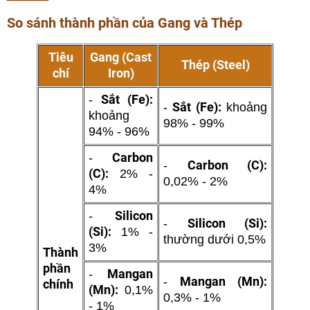
So sánh thành phần của Gang và Thép
Tiêu
Gang (Cast
Thép (Steel)
chí
Iron)
Sắt (Fe):
-
Sắt (Fe):
-
khoảng
khoảng
98% - 99%
94% - 96%
Carbon
-
Carbon (C):
-
(C):
2% -
0,02% - 2%
4%
Silicon
-
Silicon (Si):
-
(Si):
1% -
thường dưới 0,5%
3%
Thành
phần
Mangan
-
Mangan (Mn):
-
chính
(Mn):
0,1%
0,3% - 1%
- 1%