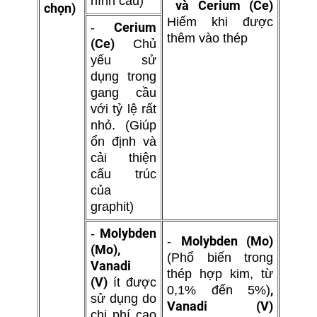
hình cầu)
 và 
Cerium (Ce)
chọn)
Hiếm khi được
Cerium
-
thêm vào thép
(Ce)
Chủ
yếu sử
dụng trong
gang cầu
với tỷ lệ rất
nhỏ. (Giúp
ổn định và
cải thiện
cấu trúc
của
graphit)
Molybden
-
Molybden (Mo)
-
(Mo)
,
(Phổ biến trong
Vanadi
thép hợp kim, từ
(V)
ít được
,
0,1% đến 5%)
sử dụng do
Vanadi (V)
chi phí cao