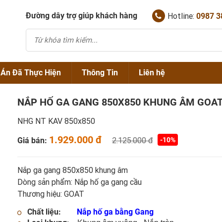
Đường dây trợ giúp khách hàng
Hotline:
0987 3
 Án Đã Thực Hiện
Thông Tin
Liên hệ
NẮP HỐ GA GANG 850X850 KHUNG ÂM GOAT
Chính Sách Bán Hàng
NHG NT KAV 850x850
NẮP HỐ GA GANG
Thông Tin Về Nắp Hố Ga
1.929.000 đ
Giá bán:
2.125.000 đ
-10%
NẮP HỐ GA COMPOSITE
SONG CHẮN RÁC GANG
Tin Tức Chuyên Ngành
NẮP THĂM THU KẾT HỢP
SONG CHẮN RÁC COMPOSITE
Nắp ga gang 850x850 khung âm
TẤM SÀN GRATING
NẮP BỂ CÁP
Dòng sản phẩm: Nắp hố ga gang cầu
Thương hiệu: GOAT
NẮP GANIVO
Chất liệu:
Nắp hố ga bằng Gang
TẤM GHI BẢO VỆ GỐC CÂY