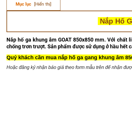
Mục lục
[Hiển thị]
Nắp Hố G
Nắp hố ga khung âm GOAT 850x850 mm. Với chất liệ
chống trơn trượt. Sản phẩm được sử dụng ở hầu hết các
Quý khách cần mua nắp hố ga gang khung âm 850x
Hoặc đăng ký nhận báo giá theo form mẫu trên để nhận được