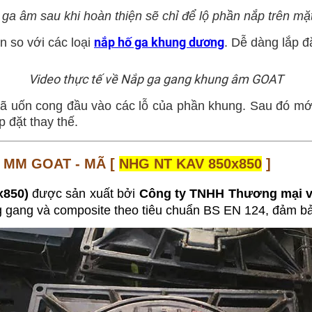
ga âm sau khi hoàn thiện sẽ chỉ để lộ phần nắp trên m
nắp hố ga khung dương
 so với các loại
. Dễ dàng lắp đ
Video thực tế về Nắp ga gang khung âm GOAT
đã uốn cong đầu vào các lỗ của phần khung. Sau đó mới
p đặt thay thế.
 MM GOAT - MÃ [
NHG NT KAV 850x850
]
x850)
đư
ợc sản xuất bởi
Công ty TNHH Thương mại v
g gang và composite theo tiêu chuẩn BS EN 124,
đảm bảo