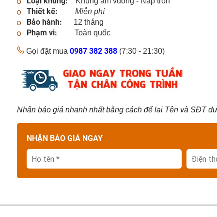
Loại khung:
Khung âm vuông - Nắp tròn
Thiết kế:
Miễn phí
PHỄU THU NƯỚC MẶT CẦU - TẦNG HẦM - SÂN VƯỜN
Bảo hành:
12 tháng
Phạm vi:
Toàn quốc
NẮP THOÁT NƯỚC SÂN GOLF
0987 382 388
Gọi đặt mua
(7:30 - 21:30)
CÁC SẢN PHẨM GANG - COMPOSITE KHÁC
Nhận báo giá nhanh nhất bằng cách để lại Tên và SĐT dướ
NHẬN BÁO GIÁ NGAY