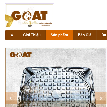
Giới Thiệu
Sản phẩm
Báo Giá
Dự
Giới thiệu chung
NẮP HỐ GA
Dự án
Chứng chỉ chất lượng GOAT
SONG CHẮN RÁC
BÓ VỈA GANG CẦU
Vật liệu Gang
VẬT TƯ CÔNG TRÌNH
Vật liệu Composite