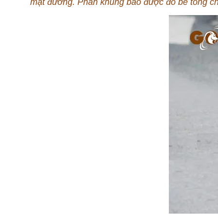
mặt đường. Phần khung bao được đổ bê tông c