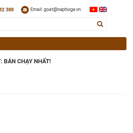
Email: goat@naphoga.vn
82 388
: BÁN CHẠY NHẤT!