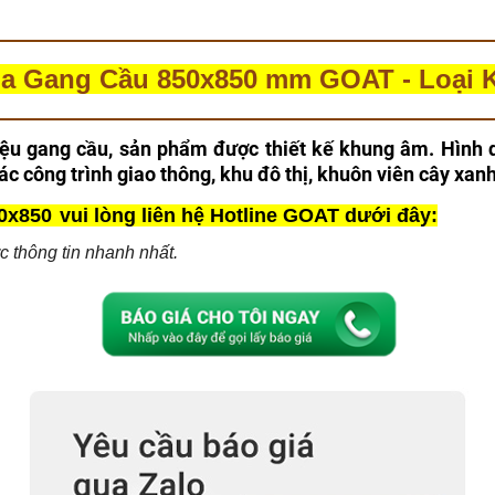
a Gang Cầu 850x850 mm GOAT - Loại
u gang cầu, sản phẩm được thiết kế khung âm. Hình dạ
 công trình giao thông, khu đô thị, khuôn viên cây xanh
850 vui lòng liên hệ Hotline GOAT dưới đây:
 thông tin nhanh nhất.