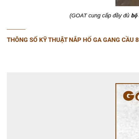
bộ 
(GOAT cung cấp đầy đủ
______
THÔNG SỐ KỸ THUẬT NẮP HỐ GA GANG CẦU 