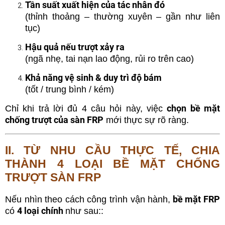
Tần suất xuất hiện của tác nhân đó
(thỉnh thoảng – thường xuyên – gần như liên
tục)
Hậu quả nếu trượt xảy ra
(ngã nhẹ, tai nạn lao động, rủi ro trên cao)
Khả năng vệ sinh & duy trì độ bám
(tốt / trung bình / kém)
chọn bề mặt
Chỉ khi trả lời đủ 4 câu hỏi này, việc
chống trượt của sàn FRP
mới thực sự rõ ràng.
II. TỪ NHU CẦU THỰC TẾ, CHIA
THÀNH 4 LOẠI BỀ MẶT CHỐNG
TRƯỢT SÀN FRP
bề mặt FRP
Nếu nhìn theo cách công trình vận hành,
4 loại chính
có
như sau::