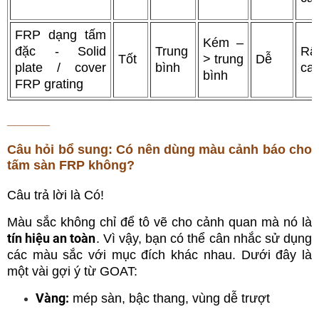
FRP dạng tấm
Kém –
đặc -
Solid
Trung
Rấ
Tốt
> trung
Dễ
plate / cover
bình
ca
bình
FRP grating
______
Câu hỏi bổ sung: Có nên dùng màu cảnh báo cho
tấm sàn FRP không?
Câu trả lời là Có!
Màu sắc không chỉ để tô vẽ cho cảnh quan mà nó là
tín hiệu an toàn
. Vì vậy, bạn có thể cân nhắc sử dụng
các màu sắc với mục đích khác nhau. Dưới đây là
một vài gợi ý từ GOAT:
Vàng:
mép sàn, bậc thang, vùng dễ trượt