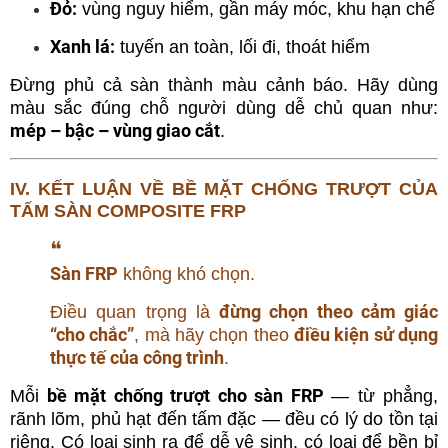
Đỏ:
vùng nguy hiểm, gần máy móc, khu hạn chế
Xanh lá:
tuyến an toàn, lối đi, thoát hiểm
Đừng phủ cả sàn thành màu cảnh báo. Hãy dùng
màu sắc đúng chỗ người dùng dễ chủ quan như:
mép – bậc – vùng giao cắt
.
IV. KẾT LUẬN VỀ BỀ MẶT CHỐNG TRƯỢT CỦA
TẤM SÀN COMPOSITE FRP
❝
Sàn FRP
không khó chọn.
đừng chọn theo cảm giác
Điều quan trọng là
“cho chắc”
điều kiện sử dụng
, mà hãy chọn theo
thực tế của công trình
.
bề mặt chống trượt cho sàn FRP
Mỗi
— từ phẳng,
rãnh lõm, phủ hạt đến tấm đặc — đều có lý do tồn tại
riêng. Có loại sinh ra để dễ vệ sinh, có loại để bền bỉ