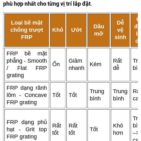
phù hợp nhất cho từng vị trí lắp đặt
.
Ổ
Loại bề mặt
Dễ
Dầu
đị
chống trượt
Khô
Ướt
vệ
mỡ
l
FRP
sinh
d
FRP bề mặt
phẳng -
Smooth
Giảm
Rất
Tr
Ổn
Kém
/ Flat FRP
nhanh
dễ
bì
grating
FRP dạng rãnh
Trung
Trung
Rấ
lõm -
Concave
Tốt
Tốt
bình
bình
ca
FRP grating
Tr
FRP dạng phủ
Rất
Rất
Khó
bì
hạt -
Grit top
Tốt
tốt
tốt
hơn
–>
FRP grating
ca