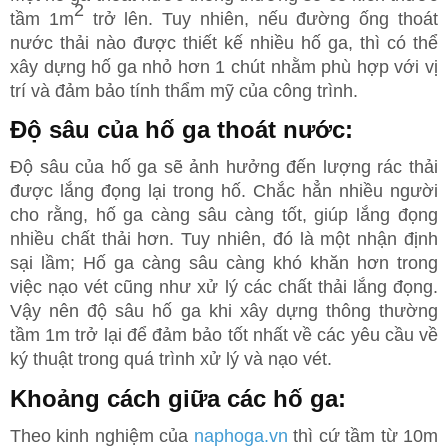
2
tầm 1m
trở lên. Tuy nhiên, nếu đường ống thoát
nước thải nào được thiết kế nhiều hố ga, thì có thể
xây dựng hố ga nhỏ hơn 1 chút nhằm phù hợp với vị
trí và đảm bảo tính thẩm mỹ của công trình.
Độ sâu của hố ga thoát nước:
Độ sâu của hố ga sẽ ảnh hưởng đến lượng rác thải
được lắng đọng lại trong hố. Chắc hẳn nhiều người
cho rằng, hố ga càng sâu càng tốt, giúp lắng đọng
nhiều chất thải hơn. Tuy nhiên, đó là một nhận định
sại lầm; Hố ga càng sâu càng khó khăn hơn trong
việc nạo vét cũng như xử lý các chất thải lắng đọng.
Vậy nên độ sâu hố ga khi xây dựng thông thường
tầm 1m trở lại để đảm bảo tốt nhất về các yêu cầu về
ký thuật trong quá trình xử lý và nạo vét.
Khoảng cách giữa các hố ga:
Theo kinh nghiệm của
naphoga.vn
thì cứ tầm từ 10m