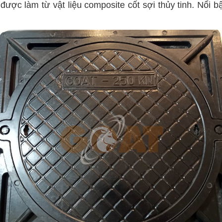
ược làm từ vật liệu composite cốt sợi thủy tinh.
Nổi bậ