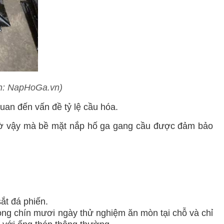
nh: NapHoGa.vn)
 quan đến vấn đề
tỷ lệ cầu hóa
.
hờ vậy mà bề mặt nắp hố ga gang cầu được đảm bảo
ắt đá phiến.
ong chín mươi ngày thử nghiệm ăn mòn tại chỗ và chỉ