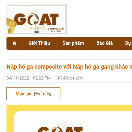
Giới Thiệu
Sản phẩm
Báo Giá
Dự
Giới thiệu chung
NẮP HỐ GA
Dự án
Nắp hố ga composite với Nắp hố ga gang khác n
Chứng chỉ chất lượng GOAT
SONG CHẮN RÁC
04/11/2022 - 02:22 PM - 1.814 lượt xem
BÓ VỈA GANG CẦU
Mục lục
[Hiển thị]
Vật liệu Gang
VẬT TƯ CÔNG TRÌNH
Vật liệu Composite