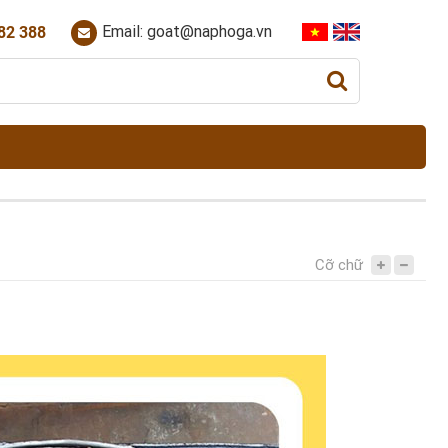
Email: goat@naphoga.vn
82 388
Cỡ chữ