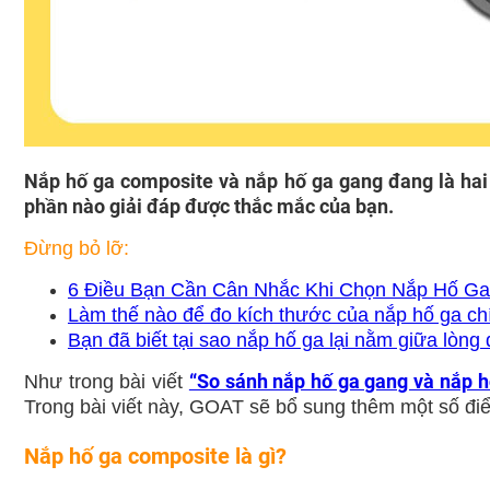
Nắp hố ga composite và nắp hố ga gang đang là hai l
phần nào giải đáp được thắc mắc của bạn.
Đừng bỏ lỡ:
6 Điều Bạn Cần Cân Nhắc Khi Chọn Nắp Hố Ga
Làm thế nào để đo kích thước của nắp hố ga ch
Bạn đã biết tại sao nắp hố ga lại nằm giữa lòn
“So sánh nắp hố ga gang và nắp 
Như trong bài viết
Trong bài viết này, GOAT sẽ bổ sung thêm một số đi
Nắp hố ga composite là gì?