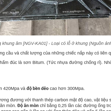
 khung âm [NGV-KA01] - Loại có lỗ ở khung (Nguồn ả
ng cầu
và chất lượng của những chiếc nắp này có liên
phẩm đúc
là sơn Bitum. (Tức nhựa đường chống rỉ). N
độ bền dẻo
n 420Mpa và
cao hơn 300Mpa.
ơng đương với thanh thép carbon mật độ cao, vật liệu s
Độ ăn mòn
g ăn mòn.
chỉ bằng 0,25 lần các đường ống tr