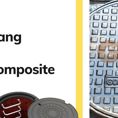
PHỄU THU NƯỚC MẶT CẦU - TẦNG HẦM - SÂN VƯỜN
NẮP THOÁT NƯỚC SÂN GOLF
CÁC SẢN PHẨM GANG - COMPOSITE KHÁC