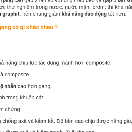
 gang cao gấp 2 lần so với ống thép dẻo và gấp 5 lần s
ược thử nghiệm trong nước, nước mặn, brôm; thì khả n
u graphit
khả năng dao động
, nên chúng giảm
tốt hơn.
gang có gì khác nhau
？
khả năng
chịu
lực tác dụng
mạnh hơn composite.
và composite
ộ nhẵn
cao hơn gang.
h trong khuôn cát
iểm chứng
chống axit và kiềm tốt. Độ bền cao chịu được nắng gió