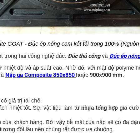
te GOAT - Đúc ép nóng cam kết tải trọng 100%
(Nguồn
Đúc thủ công
Đúc ép nón
 trong hai công nghệ đúc.
và
 nhiệt độ và áp suất cao. Nhờ đó, với
mật độ polyme h
Nắp ga Composite 850x850
900x900 mm
 là
hoặc
.
ó giá trị tái chế.
nhựa tổng hợp
h nhiệt tốt. Sợi vật liệu làm từ
gia cườn
ầu của khách hàng. Bởi vậy bề mặt của nắp sẽ có đa dạ
 tương đối lâu nên chúng rất được ưa chuộng.