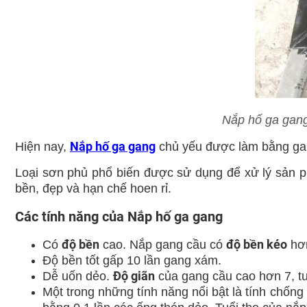
Nắp hố ga gang
Nắp hố ga gang
Hiện nay,
chủ yếu được làm bằng
ga
Loại sơn phủ phổ biến được sử dụng để xử lý
sản 
bền, đẹp và hạn chế hoen rỉ.
Các tính năng của Nắp hố ga gang
độ bền
độ bền kéo
Có
cao. Nắp gang cầu có
hơ
Độ bền tốt gấp 10 lần gang xám.
Độ giãn
Dễ uốn dẻo.
của gang cầu cao hơn 7, tư
Một trong những tính năng nổi bật là tính chốn