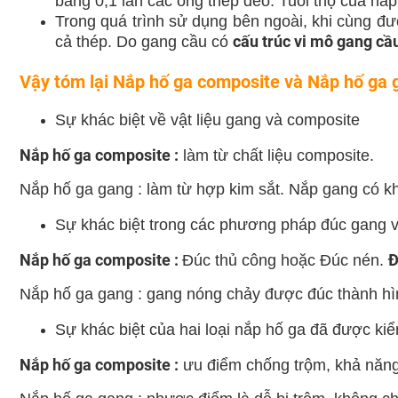
bằng 0,1 lần các ống thép dẻo. Tuổi thọ của nắp
Trong quá trình sử dụng bên ngoài, khi cùng đ
cấu trúc vi mô gang cầ
cả thép. Do gang cầu có
Vậy tóm lại Nắp hố ga composite và Nắp hố ga 
Sự khác biệt về vật liệu gang và composite
Nắp hố ga composite :
làm từ chất liệu composite.
Nắp hố ga gang :
làm từ
hợp kim sắt
. Nắp gang có 
Sự khác biệt trong các phương pháp đúc gang 
Nắp hố ga composite :
Đ
Đúc thủ công hoặc Đúc nén.
Nắp hố ga gang :
gang nóng chảy được đúc thành hìn
Sự khác biệt của hai loại nắp hố ga đã được k
Nắp hố ga composite :
ưu điểm chống trộm, khả năng 