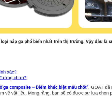
oại nắp ga phổ biến nhất trên thị trường. Vậy đâu là 
ính xác?
g đường chưa?
hố ga composite – Điểm khác biệt mấu chốt”
, GOAT đã 
ểm về vật liệu. Mong rằng, bạn sẽ có được sự lựa chọn 