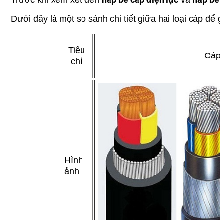
Trước khi xem xét đến
và
Dưới đây là một so sánh chi tiết giữa hai loại cáp đ
Tiêu
Cáp
chí
Hình
ảnh