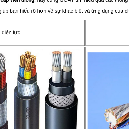
, hãy cùng GOAT tìm hiểu qua các thông t
ể giúp bạn hiểu rõ hơn về sự khác biệt và ứng dụng của c
 điện lực