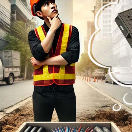
PHỄU THU NƯỚC MẶT CẦU - TẦNG HẦM - SÂN VƯỜN
NẮP THOÁT NƯỚC SÂN GOLF
CÁC SẢN PHẨM GANG - COMPOSITE KHÁC