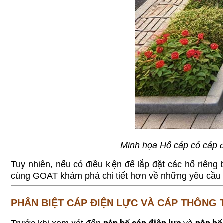
Minh họa Hố cáp có cáp đi
Tuy nhiên, nếu có điều kiện để lắp đặt các hố riêng
cùng GOAT khám phá chi tiết hơn về những yêu cầu n
PHÂN BIỆT CÁP ĐIỆN LỰC VÀ CÁP THÔNG 
nắp bể cáp điện lực
nắp bể