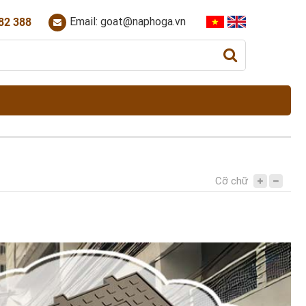
Email: goat@naphoga.vn
82 388
Cỡ chữ