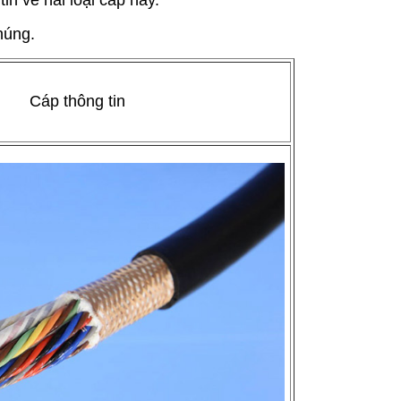
in về hai loại cáp này.
húng.
Cáp thông tin