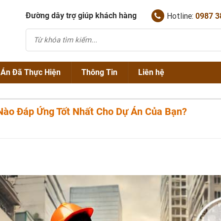
Đường dây trợ giúp khách hàng
Hotline:
0987 3
 Án Đã Thực Hiện
Thông Tin
Liên hệ
Chính Sách Bán Hàng
 Nào Đáp Ứng Tốt Nhất Cho Dự Án Của Bạn?
NẮP HỐ GA GANG
Thông Tin Về Nắp Hố Ga
NẮP HỐ GA COMPOSITE
SONG CHẮN RÁC GANG
Tin Tức Chuyên Ngành
NẮP THĂM THU KẾT HỢP
SONG CHẮN RÁC COMPOSITE
TẤM SÀN GRATING
NẮP BỂ CÁP
NẮP GANIVO
TẤM GHI BẢO VỆ GỐC CÂY