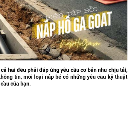
cả hai đều phải đáp ứng yêu cầu cơ bản như chịu tải,
thông tin, mỗi loại nắp bể có những yêu cầu kỹ thuật
 cầu của bạn.