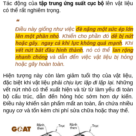
tập trung ứng suất cục bộ
Tác động của
lên vật liệu
có thể rất nghiêm trọng.
❝
đè nặng một sức ép lớn
Điều này giống như việc
lên một phần nhỏ
dễ bị nứt
. Khiến cho phần đó
hoặc gãy
ngay cả khi lực không quá mạnh
,
. Khi
vết nứt bắt đầu hình thành
lan rộng
, nó có thể
nhanh chóng
và dẫn đến việc vật liệu bị hỏng
hoặc gãy hoàn toàn.
Hiện tượng này còn làm giảm tuổi thọ của vật liệu,
đặc biệt khi vật liệu phải
chịu lực lặp đi lặp lại.
Những
vết nứt nhỏ có thể xuất hiện và từ từ làm yếu đi toàn
bộ cấu trúc, dẫn đến hỏng hóc sớm hơn dự kiến.
Điều này khiến sản phẩm mất an toàn, ẩn chứa nhiều
nguy cơ và tốn kém chi phí sửa chữa hoặc thay thế.