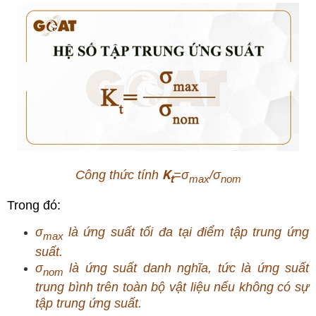
K
Công thức tính
=
σ
​/
σ
t
max
nom
Trong đó:
σ
là ứng suất tối đa tại điểm tập trung ứng
max
suất.
σ
​
là ứng suất danh nghĩa, tức là ứng suất
nom
trung bình trên toàn bộ vật liệu nếu không có sự
tập trung ứng suất.