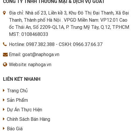
CÔNG TY TNHH THƯƠNG MẠI & DỊCH VỤ GOAT
Địa chỉ: Nhà số 23, Liền kề 3, Khu Đô Thị Đại Thanh, Xã Đại
Thanh, Thành phố Hà Nội . VPGD Miền Nam: VP12.01 Cao
ốc Thái An, Số 2209-QL1A, P. Trung Mỹ Tây, Q.12, TP.HCM
MST: 0108468033
Hotline:
0987.382.388
-
CSKH: 0966.37.66.37
Email: goat@naphoga.vn
Website: naphoga.vn
LIÊN KẾT NHANH
Trang Chủ
Sản Phẩm
Dự Án Thực Hiện
Chính Sách Bán Hàng
Báo Giá