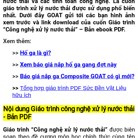
nước thải và các tính toán công nghệ. Là cuốn
giáo trình xử lý nước thải được sử dụng phổ biến
nhất. Dưới đây GOAT gửi tới các bạn hình ảnh
xem trước và link download của cuốn Giáo trình
“Công nghệ xử lý nước thải” – Bản ebook PDF.
Xem thêm:
>>
Hố ga là gì?
>>
Xem báo giá nắp hố ga gang đợt này
>>
Báo giá nắp ga Composite GOAT có gì mới?
>>
Tổng hợp giáo trình PDF Sức Bền Vật Liệu
hữu ích
Nội dung Giáo trình công nghệ xử lý nước thải
- Bản PDF
Giáo trình “Công nghệ xử lý nước thải”
được biên
soạn theo đề cương môn học chính thức cùng tên