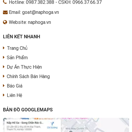
Hotline:
0987.382.388
-
CSKH: 0966.37.66.37
Email: goat@naphoga.vn
Website: naphoga.vn
LIÊN KẾT NHANH
Trang Chủ
Sản Phẩm
Dự Án Thực Hiện
Chính Sách Bán Hàng
Báo Giá
Liên Hệ
BẢN ĐỒ GOOGLEMAPS