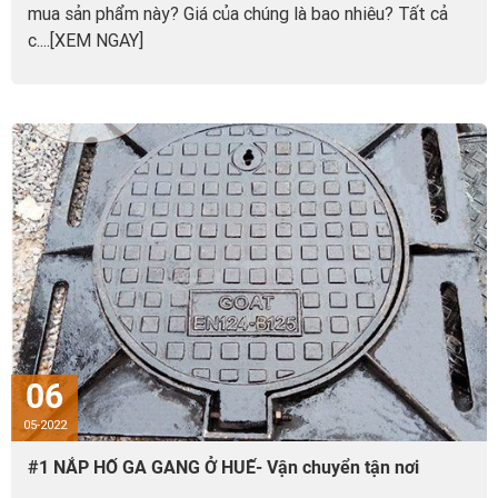
mua sản phẩm này? Giá của chúng là bao nhiêu? Tất cả
c....[XEM NGAY]
06
05-2022
#1 NẮP HỐ GA GANG Ở HUẾ- Vận chuyển tận nơi