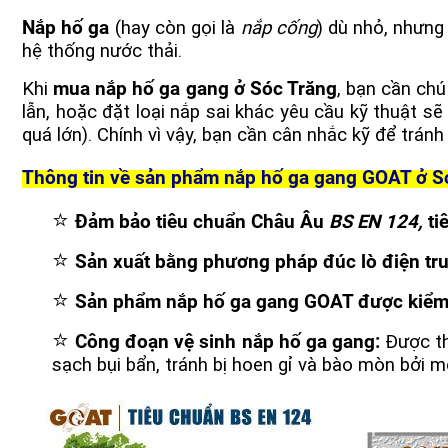
Nắp hố ga
(h
ay còn gọi là
nắp cống
) dù nhỏ, nhưng
hệ thống nước thải.
Khi
mua nắp hố ga gang ở Sóc Trăng
, bạn cần chú
lẫn, hoặc đặt loại nắp sai khác yêu cầu kỹ thuật sẽ 
quá lớn). Chính vì vậy, bạn cần cân nhắc kỹ để trá
Thông tin về sản phẩm nắp
hố ga gang GOAT ở S
⭐
Đảm bảo tiêu chuẩn Châu Âu
BS EN 124
,
ti
⭐
Sản xuất bằng phương pháp đúc lò điện tr
⭐
Sản phẩm nắp hố ga gang GOAT được kiểm tr
⭐
Công đoạn vệ sinh nắp hố ga gang:
Được th
sạch bụi bẩn, tránh bị hoen gỉ và bào mòn bởi 