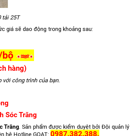
 tải 25T
c giá sẽ dao động trong khoảng sau:
g/bộ
ch hàng)
p với công trình của bạn.
óng
nh Sóc Trăng
c Trăng
. Sản phẩm được kiểm duyệt bởi Đội quản lý
0987.382.388.
iên hệ Hotline GOAT: