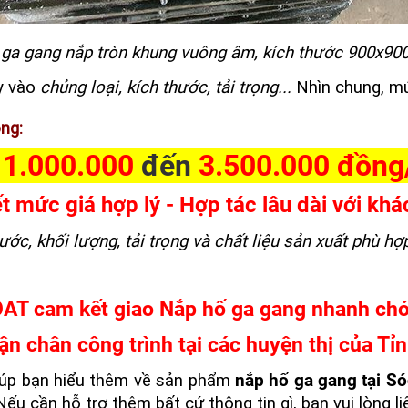
ga gang nắp tròn khung vuông âm, kích thước 900x900
y vào
chủng loại, kích thước, tải trọng...
Nhìn chung, mứ
ng:
1.000.000
đến
3.500.000 đồn
t mức giá hợp lý - Hợp tác lâu dài với khá
ước, khối lượng, tải trọng và chất liệu sản xuất phù hợ
AT cam kết giao Nắp hố ga gang nhanh ch
ận chân công trình tại các huyện thị của Tỉ
giúp bạn hiểu thêm về sản phẩm
nắp hố ga gang tại Só
Nếu cần hỗ trợ thêm bất cứ thông tin gì, bạn vui lòng l