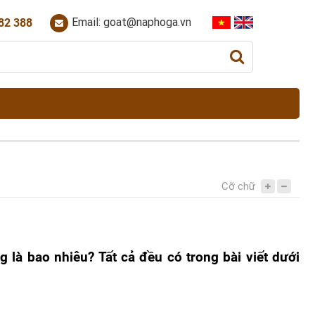
Email: goat@naphoga.vn
82 388
Cỡ chữ
là bao nhiêu? Tất cả đều có trong bài viết dưới