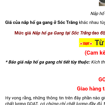
Nắp hố 
Giá
của nắp hố ga gang ở Sóc Trăng
khác nhau tù
Mức giá
Nắp hố ga Gang
tại Sóc Trăng
dao độ
Từ
(Cam kế
*
Báo giá nắp hố ga gang chi tiết tùy thuộc:
Kích th
GO
Giao hàng t
Hy vọng rằng, những thông tin trên đây phần nào 
chất lượng GOAT,
có chứng chỉ chất lượng đầy đủ
.