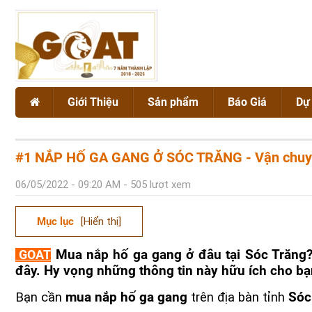
Giới Thiệu
Sản phẩm
Báo Giá
Dự
Giới thiệu chung
NẮP HỐ GA
Dự án
#1 NẮP HỐ GA GANG Ở SÓC TRĂNG - Vận chuyể
Chứng chỉ chất lượng GOAT
SONG CHẮN RÁC
06/05/2022 - 09:20 AM - 505 lượt xem
BÓ VỈA GANG CẦU
Mục lục
[Hiển thị]
Vật liệu Gang
VẬT TƯ CÔNG TRÌNH
GOAT
Mua nắp hố ga gang ở đâu tại Sóc Trăng? 
Vật liệu Composite
đây. Hy vọng những thông tin này hữu ích cho bạ
Bạn cần
mua nắp hố ga gang
trên địa bàn tỉnh
Sóc