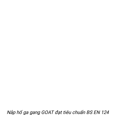
PHỄU THU NƯỚC MẶT CẦU - TẦNG HẦM - SÂN VƯỜN
NẮP THOÁT NƯỚC SÂN GOLF
CÁC SẢN PHẨM GANG - COMPOSITE KHÁC
Nắp hố ga gang GOAT đạt tiêu chuẩn BS EN 124