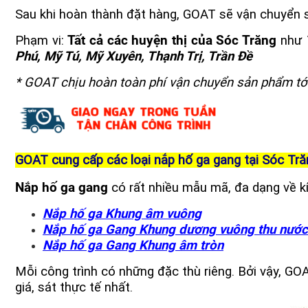
Sau khi hoàn thành đặt hàng, GOAT sẽ vận chuyển s
Phạm vi:
Tất cả các huyện thị của Sóc Trăng
như
T
Phú, Mỹ Tú, Mỹ Xuyên, Thạnh Trị, Trần Đề
* GOAT chịu hoàn toàn phí vận chuyển
sản phẩm
tớ
GOAT cung cấp các loại nắp hố ga gang tại Sóc Tră
Nắp hố ga gang
có rất nhiều mẫu mã, đa dạng về kí
Nắp hố ga
Khung âm vuông
Nắp hố ga Gang Khung dương vuông thu nước
Nắp hố ga Gang Khung âm tròn
Mỗi công trình có những đặc thù riêng. Bởi vậy, GOA
giá, sát thực tế nhất.