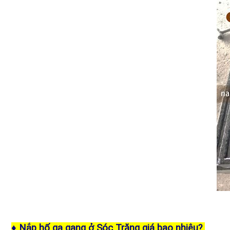
♦ Nắp hố ga gang ở Sóc Trăng giá bao nhiêu?