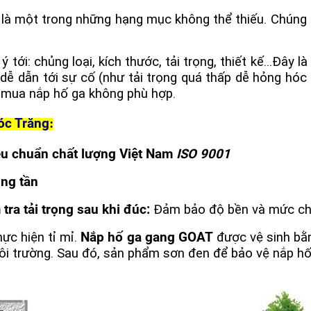
 là một trong những hạng mục không thể thiếu. Chúng 
 ý tới: chủng loại, kích thước, tải trọng, thiết kế...Đ
dễ dẫn tới sự cố (như tải trọng quá thấp dễ hỏng hóc k
nh mua nắp hố ga không phù hợp.
óc Trăng
:
êu chuẩn chất lượng Việt Nam
ISO 9001
ung tần
a tải trọng sau khi đúc:
Đảm bảo độ bền và mức chị
ực hiện tỉ mỉ.
Nắp hố ga gang
GOAT
được vệ sinh bằ
môi trường. Sau đó, sản phẩm sơn đen để bảo vệ nắp hố