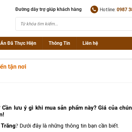
Đường dây trợ giúp khách hàng
Hotline:
0987 3
 Án Đã Thực Hiện
Thông Tin
Liên hệ
Chính Sách Bán Hàng
n tận nơi
NẮP HỐ GA GANG
Thông Tin Về Nắp Hố Ga
NẮP HỐ GA COMPOSITE
SONG CHẮN RÁC GANG
Tin Tức Chuyên Ngành
NẮP THĂM THU KẾT HỢP
SONG CHẮN RÁC COMPOSITE
Cần lưu ý gì khi mua sản phẩm này? Giá của chúng 
TẤM SÀN GRATING
NẮP BỂ CÁP
n!
NẮP GANIVO
 Trăng
?
Dưới đây là những thông tin bạn cần biết.
TẤM GHI BẢO VỆ GỐC CÂY