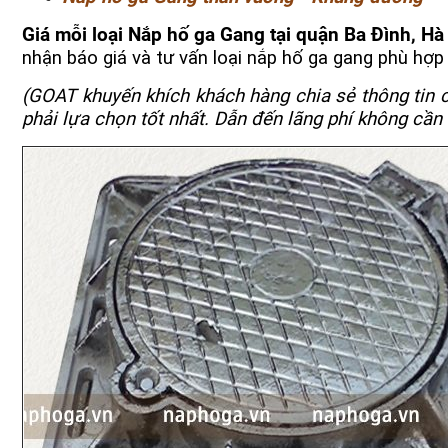
Giá mỗi loại Nắp hố ga Gang tại quận Ba Đình, Hà
nhận báo giá và tư vấn loại nắp hố ga gang phù hợp
(GOAT khuyến khích khách hàng chia sẻ thông tin c
phải lựa chọn tốt nhất. Dẫn đến lãng phí không cần t