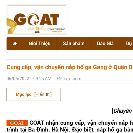
Giới Thiệu
Sản phẩm
Báo Giá
Dự
Giới thiệu chung
NẮP HỐ GA
Dự án
Cung cấp, vận chuyển nắp hố ga Gang ở Quận B
Chứng chỉ chất lượng GOAT
SONG CHẮN RÁC
06/05/2022 - 09:15 AM - 946 lượt xem
BÓ VỈA GANG CẦU
Mục lục
[Hiển thị]
Vật liệu Gang
VẬT TƯ CÔNG TRÌNH
Vật liệu Composite
[
Chuyên 
GOAT nhận cung cấp, vận chuyển nắp hố
GOAT
trình tại Ba Đình, Hà Nội. Đặc biệt, nắp hố ga bằ