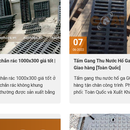
07
06-2022
hắn rác 1000x300 giá tốt |
Tấm Gang Thu Nước Hố Ga
Giao hàng [Toàn Quốc]
hắn rác 1000x300 giá tốt ở
Tấm gang thu nước hố ga G
chắn rác không khung
hàng tận chân công trình. P
thường được sản xuất bằng
phối: Toàn Quốc và Xuất Kh
omposite. Tải trọng từ...
XK sang Lào và Campuchia).
>>