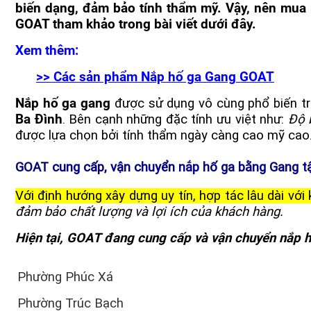
biến dạng, đảm bảo tính thẩm mỹ.
Vậy, nên mua 
GOAT tham khảo trong bài viết dưới đây.
Xem thêm:
>> Các sản phẩm Nắp hố ga Gang GOAT
Nắp hố ga gang
được sử
dụng vô cùng phổ biến tro
Ba Đình
. Bên cạnh những đặc tính ưu việt như:
Độ 
được lựa chọn bởi tính thẩm ngày càng cao mỹ cao
GOAT cung cấp, vận chuyển nắp hố ga bằng Gang tậ
Với định hướng xây dựng uy tín, hợp tác lâu dài với
đảm bảo chất lượng và lợi ích của khách hàng.
Hiện tại, GOAT đang cung cấp và vận chuyển nắp h
Phường Phúc Xá
Phường Trúc Bạch