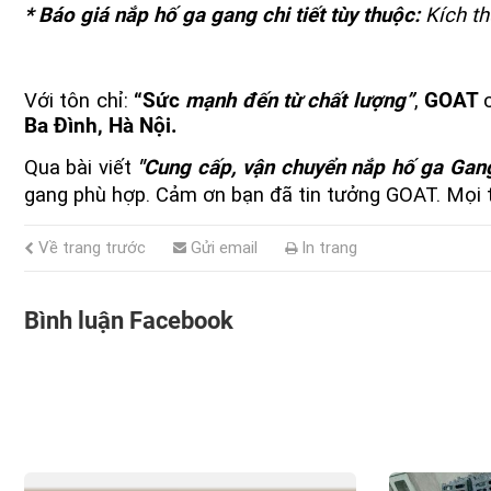
*
Báo giá nắp hố ga gang chi tiết tùy thuộc:
Kích th
Với tôn chỉ:
“Sức
mạnh đến từ chất lượng”
,
GOAT
Ba Đình, Hà Nội.
Qua bài viết
"Cung cấp, vận chuyển nắp hố ga Gang
gang phù hợp. Cảm ơn bạn đã tin tưởng GOAT. Mọi
Về trang trước
Gửi email
In trang
Bình luận Facebook