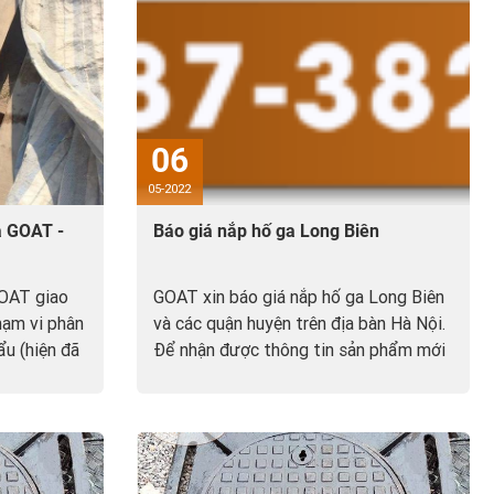
06
05-2022
 GOAT -
Báo giá nắp hố ga Long Biên
OAT giao
GOAT xin báo giá nắp hố ga Long Biên
hạm vi phân
và các quận huyện trên địa bàn Hà Nội.
ẩu (hiện đã
Để nhận được thông tin sản phẩm mới
 Đọc tiếp
nhất liên hệ 0987.382.388