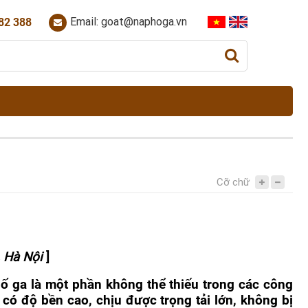
Email: goat@naphoga.vn
82 388
Cỡ chữ
, Hà Nội
]
 ga là một phần không thể thiếu trong các công
g có độ bền cao, chịu được trọng tải lớn, không bị