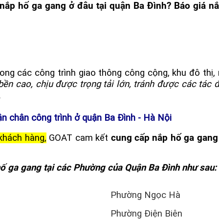
nắp hố ga gang ở đâu tại quận Ba Đình? Báo giá n
PHỄU THU NƯỚC MẶT CẦU - TẦNG HẦM - SÂN VƯỜN
NẮP THOÁT NƯỚC SÂN GOLF
CÁC SẢN PHẨM GANG - COMPOSITE KHÁC
ng các công trình giao thông công cộng, khu đô thị, 
bền cao, chịu được trọng tải lớn, tránh được các tác
.
n chân công trình ở quận Ba Đình - Hà Nội
 khách hàng,
GOAT cam kết
cung cấp nắp hố ga gang 
ố ga gang tại các Phường của Quận Ba Đình như sau:
Phường Ngọc Hà
Phường Điện Biên