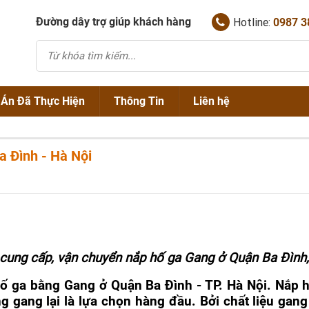
Đường dây trợ giúp khách hàng
Hotline:
0987 3
 Án Đã Thực Hiện
Thông Tin
Liên hệ
Chính Sách Bán Hàng
a Đình - Hà Nội
NẮP HỐ GA GANG
Thông Tin Về Nắp Hố Ga
NẮP HỐ GA COMPOSITE
SONG CHẮN RÁC GANG
Tin Tức Chuyên Ngành
NẮP THĂM THU KẾT HỢP
SONG CHẮN RÁC COMPOSITE
TẤM SÀN GRATING
NẮP BỂ CÁP
cung cấp, vận chuyển nắp hố ga Gang ở Quận Ba Đình
NẮP GANIVO
 ga bằng Gang ở Quận Ba Đình - TP. Hà Nội. Nắp hố
ng gang lại là lựa chọn hàng đầu. Bởi chất liệu gan
TẤM GHI BẢO VỆ GỐC CÂY