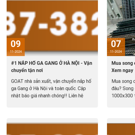
09
07
11-2024
11-2024
#1 NẮP HỐ GA GANG Ở HÀ NỘI - Vận
Mua song c
chuyển tận nơi
Xem ngay
GOAT nhà sản xuất, vận chuyển nắp hố
Mua song c
ga Gang ở Hà Nội và toàn quốc. Cập
đâu? Song 
nhật báo giá nhanh chóng!! Liên hệ
1000x300 
0987.382.388 để biết thêm chi tiết
gang hoặc c