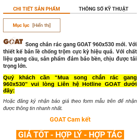
CHI TIẾT SẢN PHẨM
THÔNG SỐ KỸ THUẬT
Mục lục
[Hiển thị]
Song chắn rác gang GOAT 960x530 mới. Với
thiết kế bản lề chống trộm cực kỳ hiệu quả. Với chất
liệu gang cầu, sản phẩm đảm bảo bền, chịu được tải
trọng lớn.
Quý khách cần "Mua song chắn rác gang
960x530" vui lòng Liên hệ Hotline GOAT dưới
đây:
Hoặc đăng ký nhận báo giá theo form mẫu trên để nhận
được thông tin nhanh nhất.
GOAT Cam kết
GIÁ TỐT - HỢP LÝ - HỢP TÁC