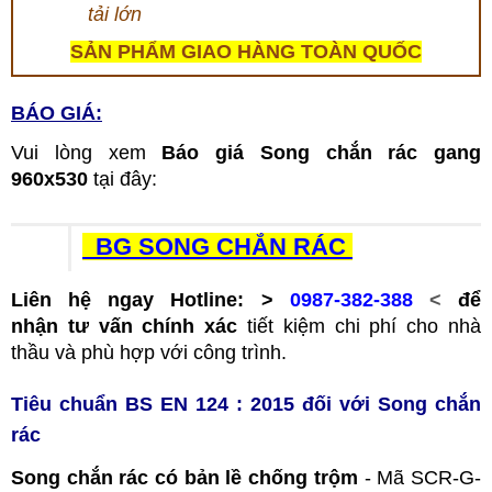
tải lớn
SẢN PHẨM GIAO HÀNG TOÀN QUỐC
BÁO GIÁ:
Vui lòng xem
Báo giá Song chắn rác gang
960x530
tại đây:
BG SONG CHẮN RÁC
Liên hệ ngay Hotline: >
0987-382-388
<
để
nhận tư vấn chính xác
tiết kiệm chi phí cho nhà
thầu và phù hợp với công trình.
T
iêu
chuẩn BS EN 124 : 2015 đối với
Song chắn
rác
Song chắn rác có bản lề chống trộm
- Mã SCR-G-