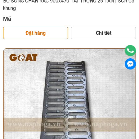
BỘ SONG CHẮN RÁC 900x470 TẢI TRỌNG 25 TẤN | SCR Có
khung
Mã
Đặt hàng
Chi tiết