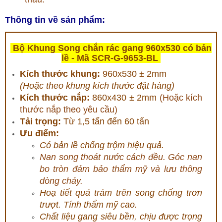
Thông tin về sản phẩm:
Bộ Khung Song chắn rác gang 960x530 có bản
lề - Mã SCR-G-9653-BL
Kích thước khung:
960x530 ± 2mm
(Hoặc theo khung kích thước đặt hàng)
Kích thước nắp:
860x430 ± 2mm
(Hoặc kích
thước nắp theo yêu cầu)
Tải trọng:
Từ 1,5 tấn đến 60 tấn
Ưu điểm:
Có bản lề chống trộm hiệu quả.
Nan song thoát nước cách đều. Góc nan
bo tròn đảm bảo thẩm mỹ và lưu thông
dòng chảy.
Hoạ tiết quả trám trên song chống trơn
trượt. Tính thẩm mỹ cao.
Chất li
ệu gang siêu bền, chịu được trọng