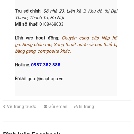
Trụ sở chính:
Số nhà 23, Liền kề 3, Khu đô thị Đại
Thanh, Thanh Trì, Hà Nội
Mã số thuế:
0108468033
Lĩnh vực hoạt động:
Chuyên cung cấp Nắp hố
ga,
Song chắn
rác
, Song thoát nước và các thiết bị
bằng gang, composite khác.
Hotline:
0987.382.388
Email:
goat@naphoga.vn
Về trang trước
Gửi email
In trang