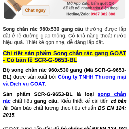
Song chắn rác 960x530 gang cầu
thường được lắp
đặt ở lề đường giao thông. Có khả năng thoát nước
hiệu quả. Thiết kế gọn nhẹ, dễ dàng lắp đặt.
Chi tiết sản phẩm
Song chắn rác gang GOAT
- Có bản lề
SCR-G-9653-BL
Bộ song chắn rác 960x530 gang (Mã
SCR-G-9653-
BL)
được sản xuất bởi
Công ty TNHH Thương mại
và Dịch vụ GOAT
.
Sản phẩm
SCR-G-9653-BL
là loại
song chắn
có bản
rác
chất liệu
gang cầu.
Kiểu thiết kế cải tiến
lề
. Đảm bảo chất lượng theo tiêu chuẩn
BS EN 124:
2015
.
bộ chứng chỉ BS EN 124, ISO
(GOAT cung cấp đầy đủ