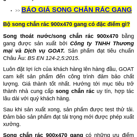
BÁO GIÁ
SONG CHẮN RÁC GANG
>>
Bộ song chắn rác 900x470 gang có đặc điểm gì?
Song thoát nước/song chắn rác 900x470
bằng
gang được sản xuất bởi
Công ty TNHH Thương
mại và Dịch vụ GOAT.
Sản phẩm đạt tiêu chuẩn
Châu Âu:
BS EN 124-2,5:2015
.
Luôn đặt lợ
i ích của khách hàng lên hàng đầu, GOAT
cam kết sản phẩm đến công trình đảm bảo chất
lượng. Giá thành tốt nhất. Hướng tới mục tiêu trở
thành nhà cung cấp
song chắn rác
uy tí
n, hợp tác
lâu dài với quý khách hàng.
Sau khi sản xuất xong, sản phẩm được test thử tải.
Đảm bảo sản phẩm đạt tải trọng mới được phép xuất
xưởng.
Song chắn rác 900x470 gang
có những ưu điểm