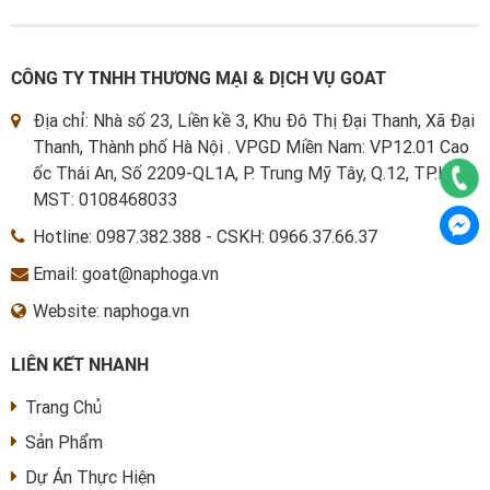
CÔNG TY TNHH THƯƠNG MẠI & DỊCH VỤ GOAT
Địa chỉ: Nhà số 23, Liền kề 3, Khu Đô Thị Đại Thanh, Xã Đại
Thanh, Thành phố Hà Nội . VPGD Miền Nam: VP12.01 Cao
ốc Thái An, Số 2209-QL1A, P. Trung Mỹ Tây, Q.12, TP.HCM
MST: 0108468033
Hotline:
0987.382.388
-
CSKH: 0966.37.66.37
Email: goat@naphoga.vn
Website: naphoga.vn
LIÊN KẾT NHANH
Trang Chủ
Sản Phẩm
Dự Án Thực Hiện