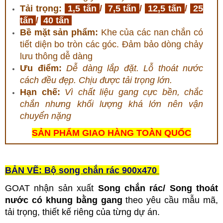
Tải trọng:
1,5 tấn
/
7,5 tấn
/
12,5 tấn
/
25
tấn
/
40 tấn
Bề mặt sản phẩm:
Khe của các nan chắn có
tiết diện bo tròn các góc. Đảm bảo dòng chảy
lưu thông dễ dàng
Ưu điểm:
Dễ dàng lắp đặt. Lỗ thoát nước
cách đều đẹp. Chịu được tải trọng lớn.
Hạn chế:
Vì chất liệu gang cực bền, chắc
chắn nhưng khối lượng khá lớn nên vận
chuyển nặng
SẢN PHẨM GIAO HÀNG TOÀN QUỐC
BẢN VẼ: Bộ song chắn rác 900x470
GOAT nhận sản xuất
Song chắn rác/ Song thoát
nước có khung bằng gang
theo yêu cầu mẫu mã,
tải trọng, thiết kế riêng của từng dự án.