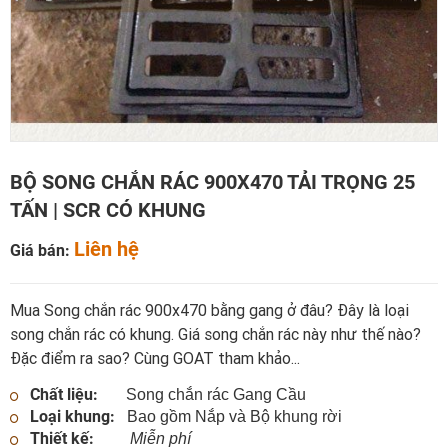
BỘ SONG CHẮN RÁC 900X470 TẢI TRỌNG 25
TẤN | SCR CÓ KHUNG
Liên hệ
Giá bán:
Mua Song chắn rác 900x470 bằng gang ở đâu? Đây là loại
song chắn rác có khung. Giá song chắn rác này như thế nào?
Đặc điểm ra sao? Cùng GOAT tham khảo...
Chất liệu:
Song chắn rác Gang Cầu
Loại khung:
Bao gồm Nắp và Bộ khung rời
Thiết kế:
Miễn phí