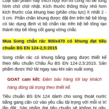
Loại sản phẩm này thích hợp với thi công hố bê tông
hình chữ chữ nhật. Kích thước thông thủy nhỏ hơn
kích thước của khung bao (phần chịu lực) ít nhất 2 -
3 cm. Phần chân khung được đặt êm trên bệ bê tông
có tác dụng định vị bộ chắn rác trên bệ bê tông tạo
thành lớp bê tông cốt gang vững chắc
Mua Song chắn rác 900x470 có khung đạt tiêu
chuẩn BS EN 124-2,5:2015
Song chắn rác có khung bằng gang được thiết kế
theo tiêu chuẩn Châu Âu BS EN 124-2,5:2015. Sản
phẩm được thử tải ngay sau khi sản xuất xong.
GOAT cam kết:
Đảm bảo hàng tới tay khách
hàng đúng tải trọng theo thiết kế.
Tiêu chuẩn
BS EN 124 dành cho song thoát nước
bằng gang căn cứ vào yêu cầu tải trọng với mỗi vị trí
lắp đặt. Sản phẩm đạt tiêu chuẩn sẽ không bị gãy,