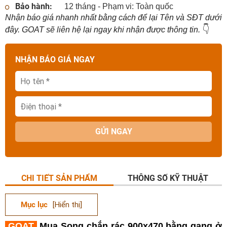
Bảo hành:
12 tháng - Phạm vi: Toàn quốc
Nhận báo giá nhanh nhất bằng cách để lại Tên và SĐT dưới
👇
đây. GOAT sẽ liên hệ lại ngay khi nhận được thông tin.
NHẬN BÁO GIÁ NGAY
GỬI NGAY
CHI TIẾT SẢN PHẨM
THÔNG SỐ KỸ THUẬT
Mục lục
[Hiển thị]
GOAT
Mua
Song chắn rác
900x470
bằn
g gang ở