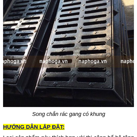
Song chắn rác gang có khung
HƯỚNG DẪN LẮP ĐẶT: