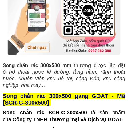
Song chắn rác 300x500 mm
thường được lắp đặt
ở
hố thoát nước lề đường, tầng hầm, rãnh thoát
nước, khuôn viên khu đô thị, công viên, khu công
nghiệp, nhà máy..
.
S
ong chắn rác 300x500 gang GOAT - Mã
[
SCR-G-300x500]
Song chắn rác
SCR-G-300x500
là sản phẩm
của
Công ty TNHH Thương mại và Dịch vụ GOAT
.