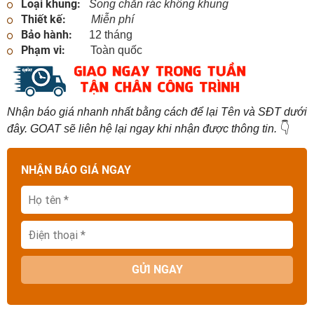
Loại khung:
Song chắn rác không khung
Thiết kế:
Miễn phí
Bảo hành:
12 tháng
Phạm vi:
Toàn quốc
Nhận báo giá nhanh nhất bằng cách để lại Tên và SĐT dưới
👇
đây. GOAT sẽ liên hệ lại ngay khi nhận được thông tin.
NHẬN BÁO GIÁ NGAY
GỬI NGAY