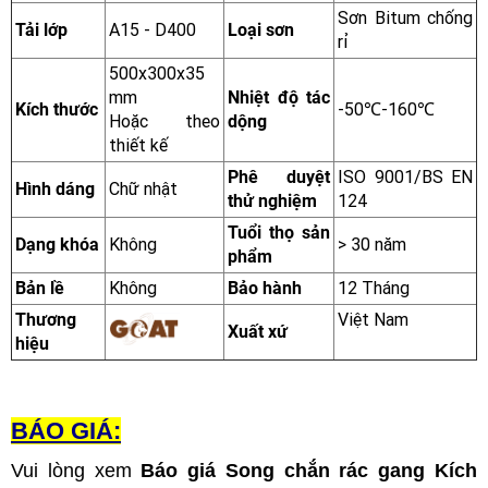
Sơn Bitum chống
Tải lớp
A15 - D400
Loại sơn
rỉ
500x300x35
mm
Nhiệt độ tác
Kích thước
-50℃-160℃
Hoặc theo
dộng
thiết kế
Phê duyệt
ISO 9001/BS EN
Hình dáng
Chữ nhật
thử nghiệm
124
Tuổi thọ sản
Dạng khóa
Không
> 30 năm
phẩm
Bản lề
Không
Bảo hành
12 Tháng
Thương
Việt Nam
Xuất xứ
hiệu
BÁO GIÁ:
Vui lòng xem
Báo giá Song chắn rác gang Kích