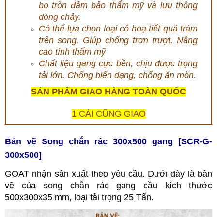
bo tròn đảm bảo thẩm mỹ và lưu thông
dòng chảy.
Có thể lựa chọn loại có hoạ tiết quả trám
trên song. Giúp chống trơn trượt. Nâng
cao tính thẩm mỹ
Chất li
ệu gang cực bền, chịu được trọng
tải lớn. Chống biến dạng, chống ăn mòn.
SẢN PHẨM GIAO HÀNG TOÀN QUỐC
1 CÁI CŨNG GIAO
Bản vẽ Song chắn rác 300x500 gang [SCR-G-
300x500]
GOAT nhận sản xuất theo yêu cầu.
Dưới đây là bản
vẽ của song chắn rác gang cầu kích thước
500x300x35 mm, loại tải trọng 25 Tấn.