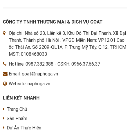
CÔNG TY TNHH THƯƠNG MẠI & DỊCH VỤ GOAT
Địa chỉ: Nhà số 23, Liền kề 3, Khu Đô Thị Đại Thanh, Xã Đại
Thanh, Thành phố Hà Nội . VPGD Miền Nam: VP12.01 Cao
ốc Thái An, Số 2209-QL1A, P. Trung Mỹ Tây, Q.12, TP.HCM
MST: 0108468033
Hotline:
0987.382.388
-
CSKH: 0966.37.66.37
Email: goat@naphoga.vn
Website: naphoga.vn
LIÊN KẾT NHANH
Trang Chủ
Sản Phẩm
Dự Án Thực Hiện