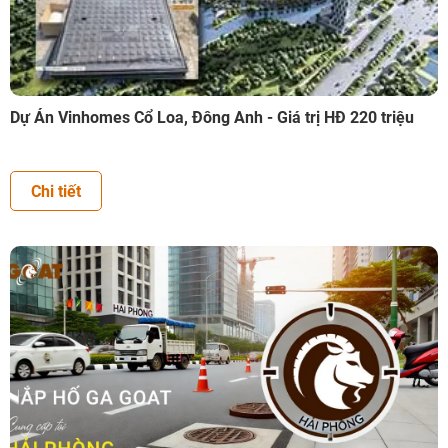
Dự Án Vinhomes Cổ Loa, Đông Anh - Giá trị HĐ 220 triệu
Chi tiết