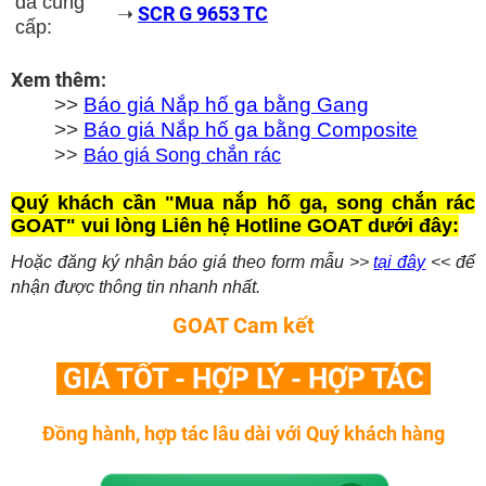
đã cung
SCR G 9653 TC
➝
cấp:
Xem thêm:
>>
Báo giá Nắp hố ga bằng Gang
>>
Báo giá Nắp hố ga bằng Composite
>>
Báo giá Song chắn rác
Quý khách cần "Mua nắp hố ga, song chắn rác
GOAT" vui lòng Liên hệ Hotline GOAT dưới đây:
Hoặc đăng ký nhận báo giá theo form mẫu >>
tại đây
<< để
nhận được thông tin nhanh nhất.
GOAT Cam kết
GIÁ TỐT - HỢP LÝ - HỢP TÁC
Đồng hành, hợp tác lâu dài với Quý khách hàng