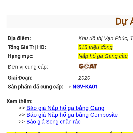
Dự Á
Địa điểm:
Khu đô thị Vạn Phúc, 
Tổng Giá Trị HĐ:
515 triệu đồng
Hạng mục:
Nắp hố ga Gang cầu
Đơn vị cung cấp:
Giai Đoạn:
2020
Sản phẩm đã cung cấp:
NGV-KA01
➝
Xem thêm:
>>
Báo giá Nắp hố ga bằng Gang
>>
Báo giá Nắp hố ga bằng Composite
>>
Báo giá Song chắn rác