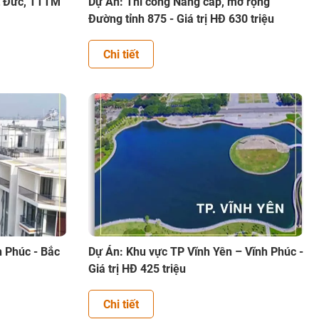
t Đức, TTTM
Dự Án: Thi công Nâng cấp, mở rộng
Đường tỉnh 875 - Giá trị HĐ 630 triệu
Chi tiết
n Phúc - Bắc
Dự Án: Khu vực TP Vĩnh Yên – Vĩnh Phúc -
Giá trị HĐ 425 triệu
Chi tiết