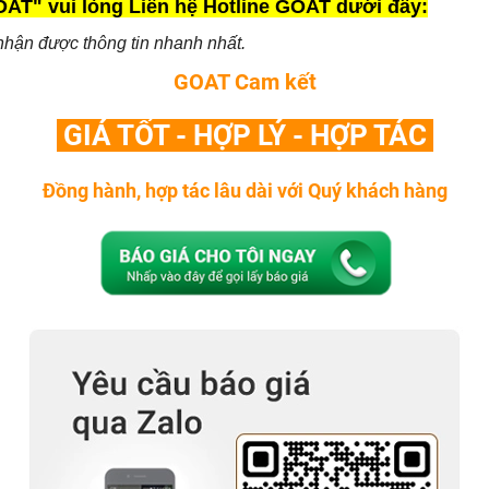
AT" vui lòng Liên hệ Hotline GOAT dưới đây:
hận được thông tin nhanh nhất.
GOAT Cam kết
GIÁ TỐT - HỢP LÝ - HỢP TÁC
Đồng hành, hợp tác lâu dài với Quý khách hàng