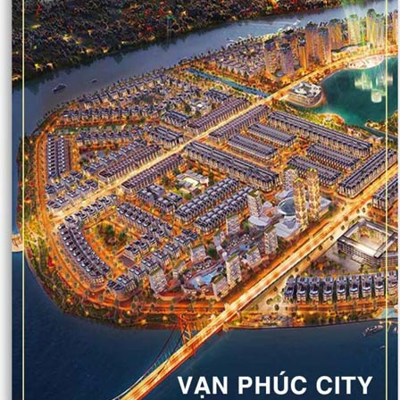
PHỄU THU NƯỚC MẶT CẦU - TẦNG HẦM - SÂN VƯỜN
NẮP THOÁT NƯỚC SÂN GOLF
CÁC SẢN PHẨM GANG - COMPOSITE KHÁC