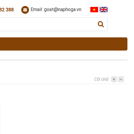
Email: goat@naphoga.vn
82 388
Cỡ chữ