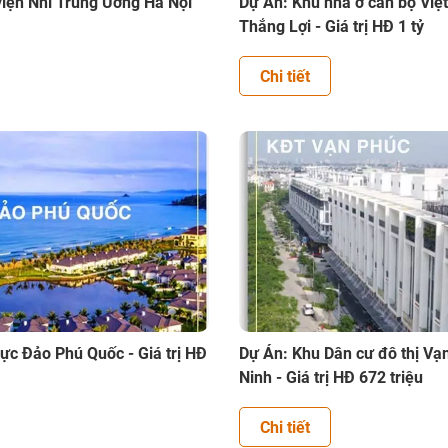
iện Nhi Trung Ương Hà Nội
Dự Án: Khu nhà ở cán bộ Việ
Thắng Lợi - Giá trị HĐ 1 tỷ
Chi tiết
ực Đảo Phú Quốc - Giá trị HĐ
Dự Án: Khu Dân cư đô thị Vạ
Ninh - Giá trị HĐ 672 triệu
Chi tiết