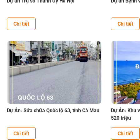
Dự án Trụ sở Thành Ủy Hà Nội
Dự án Bệnh v
Chi tiết
Chi tiết
Dự Án: Sửa chữa Quốc lộ 63, tỉnh Cà Mau
Dự Án: Khu v
520 triệu
Chi tiết
Chi tiết