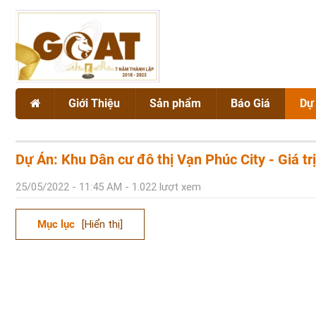
Giới Thiệu
Sản phẩm
Báo Giá
Dự
Giới thiệu chung
NẮP HỐ GA
Dự án
Dự Án: Khu Dân cư đô thị Vạn Phúc City - Giá tr
Chứng chỉ chất lượng GOAT
SONG CHẮN RÁC
25/05/2022 - 11:45 AM - 1.022 lượt xem
BÓ VỈA GANG CẦU
Mục lục
[Hiển thị]
Vật liệu Gang
VẬT TƯ CÔNG TRÌNH
Vật liệu Composite