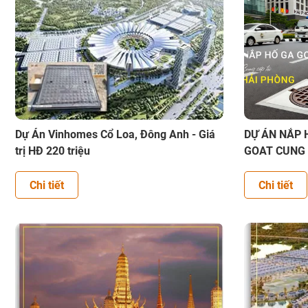
Dự Án Vinhomes Cổ Loa, Đông Anh - Giá
DỰ ÁN NẮP 
trị HĐ 220 triệu
GOAT CUNG
Chi tiết
Chi tiết