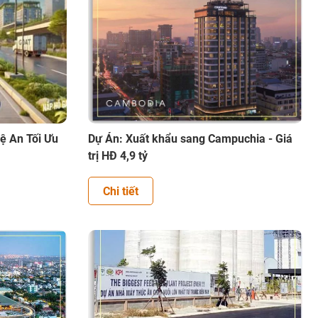
ệ An Tối Ưu
Dự Án: Xuất khẩu sang Campuchia - Giá
trị HĐ 4,9 tỷ
Chi tiết