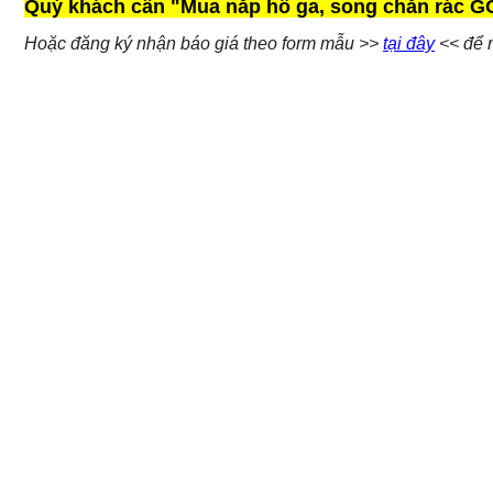
Quý khách cần "Mua nắp hố ga, song chắn rác GO
Hoặc đăng ký nhận báo giá theo form mẫu >>
tại đây
<< để n