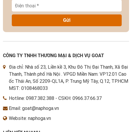
Gửi
CÔNG TY TNHH THƯƠNG MẠI & DỊCH VỤ GOAT
Địa chỉ: Nhà số 23, Liền kề 3, Khu Đô Thị Đại Thanh, Xã Đại
Thanh, Thành phố Hà Nội . VPGD Miền Nam: VP12.01 Cao
ốc Thái An, Số 2209-QL1A, P. Trung Mỹ Tây, Q.12, TP.HCM
MST: 0108468033
Hotline:
0987.382.388
-
CSKH: 0966.37.66.37
Email: goat@naphoga.vn
Website: naphoga.vn