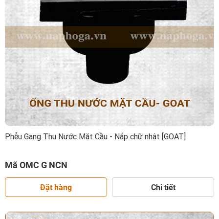
Phễu Gang Thu Nước Mặt Cầu - Nắp chữ nhật [GOAT]
Mã OMC G NCN
Đặt hàng
Chi tiết