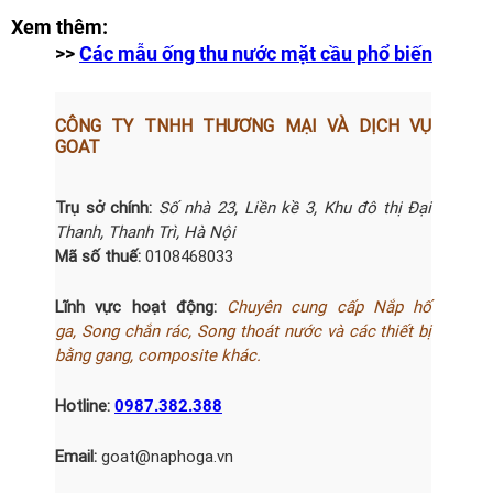
Xem thêm:
>>
Các mẫu ống thu nước mặt cầu phổ biến
CÔNG TY TNHH THƯƠNG MẠI VÀ DỊCH VỤ
GOAT
Trụ sở chính:
Số nhà 23, Liền kề 3, Khu đô thị Đại
Thanh, Thanh Trì, Hà Nội
Mã số thuế:
0108468033
Lĩnh vực hoạt động:
Chuyên cung cấp Nắp hố
ga,
Song chắn
rác
, Song thoát nước và các thiết bị
bằng gang, composite khác.
Hotline:
0987.382.388
Email:
goat@naphoga.vn