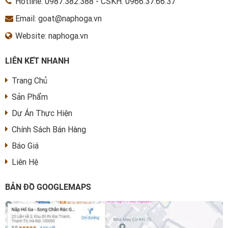
Hotline:
0987.382.388
-
CSKH: 0966.37.66.37
Email: goat@naphoga.vn
Website: naphoga.vn
LIÊN KẾT NHANH
Trang Chủ
Sản Phẩm
Dự Án Thực Hiện
Chính Sách Bán Hàng
Báo Giá
Liên Hệ
BẢN ĐỒ GOOGLEMAPS