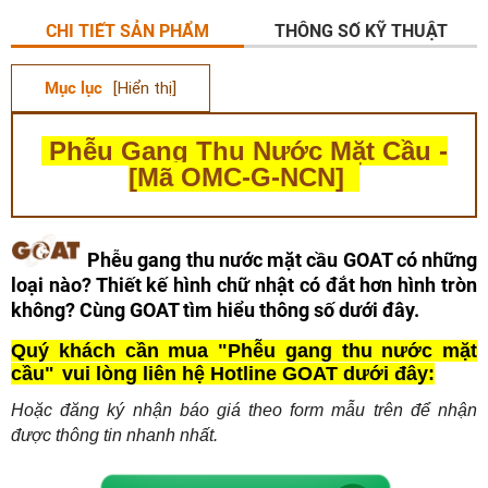
CHI TIẾT SẢN PHẨM
THÔNG SỐ KỸ THUẬT
Mục lục
[Hiển thị]
Phễu Gang Thu Nước Mặt Cầu -
[Mã OMC-G-NCN]
Phễu gang thu nước mặt cầu GOAT có những
loại nào? Thiết kế hình chữ nhật có đắt hơn hình tròn
không? Cùng GOAT tìm hiểu thông số dưới đây.
Quý khách cần mua "Phễu gang thu nước mặt
cầu" vui lòng liên hệ Hotline GOAT dưới đây:
Hoặc đăng ký nhận báo giá theo form mẫu trên để nhận
được thông tin nhanh nhất.