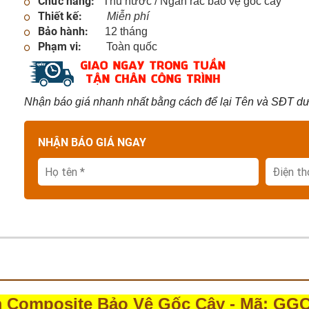
Chức năng:
Thu nước / Ngăn rác bảo vệ gốc cây
Thiết kế:
Miễn phí
PHỄU THU NƯỚC MẶT CẦU - TẦNG HẦM - SÂN VƯỜN
Bảo hành:
12 tháng
Phạm vi:
Toàn quốc
NẮP THOÁT NƯỚC SÂN GOLF
CÁC SẢN PHẨM GANG - COMPOSITE KHÁC
Nhận báo giá nhanh nhất bằng cách để lại Tên và SĐT dướ
NHẬN BÁO GIÁ NGAY
Composite Bảo Vệ Gốc Cây - Mã: GG