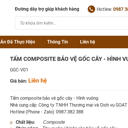
Đường dây trợ giúp khách hàng
Hotline:
0987 3
 Án Đã Thực Hiện
Thông Tin
Liên hệ
TẤM COMPOSITE BẢO VỆ GỐC CÂY - HÌNH V
Chính Sách Bán Hàng
GGC-V01
NẮP HỐ GA GANG
Thông Tin Về Nắp Hố Ga
Liên hệ
Giá bán:
NẮP HỐ GA COMPOSITE
SONG CHẮN RÁC GANG
Tin Tức Chuyên Ngành
NẮP THĂM THU KẾT HỢP
SONG CHẮN RÁC COMPOSITE
Tấm composite bảo vệ gốc cây - Hình vuông
TẤM SÀN GRATING
NẮP BỂ CÁP
Nhà cung cấp: Công ty TNHH Thương mại và Dịch vụ GOAT
Hotline (Phone - Zalo): 0987.382.388
NẮP GANIVO
Chất liệu:
Composite
TẤM GHI BẢO VỆ GỐC CÂY