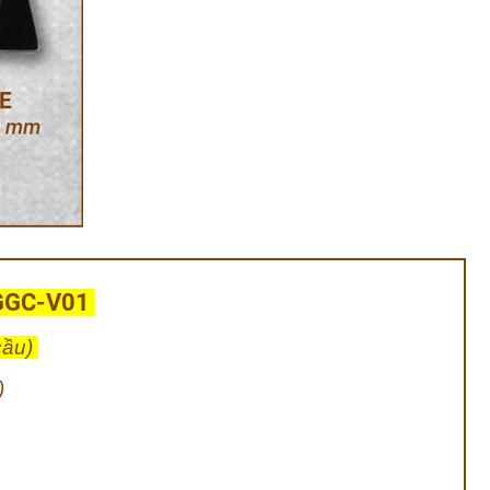
GGC-V01
cầu)
)