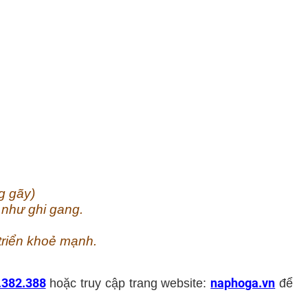
g gãy)
m như ghi gang.
triển khoẻ mạnh.
.382.388
naphoga.vn
hoặc truy cập trang website:
để