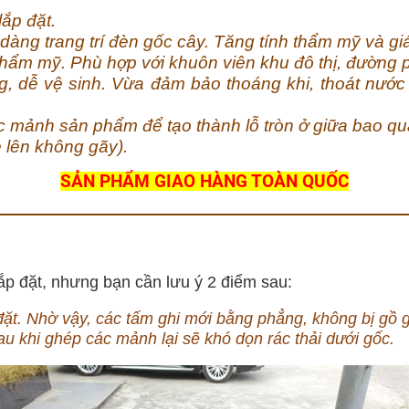
lắp đặt.
àng trang trí đèn gốc cây. Tăng tính thẩm mỹ và giá 
ẩm mỹ. Phù hợp với khuôn viên khu đô thị, đường ph
ng,
dễ vệ sinh. Vừa đảm bảo thoáng khi, thoát nước
.
c mảnh sản phẩm để tạo thành lỗ tròn ở giữa bao qu
è lên không gãy).
SẢN PHẨM GIAO HÀNG TOÀN QUỐC
ắp đặt, nhưng bạn cần lưu ý 2 điểm sau:
ặt. Nhờ vậy, các tấm ghi mới bằng phẳng, không bị gồ 
u khi ghép các mảnh lại sẽ khó dọn rác thải dưới gốc.