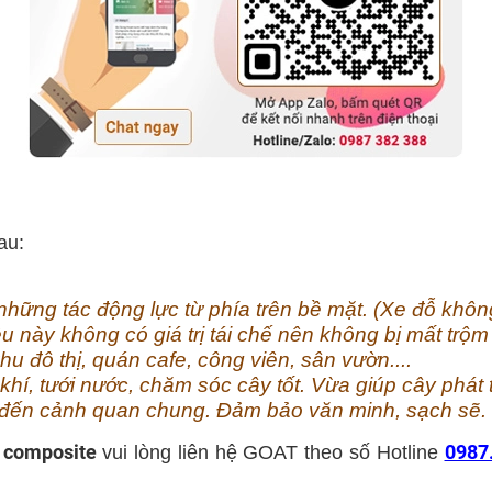
au:
 những tác động lực từ phía trên bề mặt. (Xe đỗ khôn
iệu này không có giá trị tái chế nên không bị mất trộ
 đô thị, quán cafe, công viên, sân vườn....
hí, tưới nước, chăm sóc cây tốt. Vừa giúp cây phát 
g đến cảnh quan chung. Đảm bảo văn minh, sạch sẽ.
y composite
0987
vui lòng liên hệ GOAT theo số Hotline