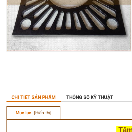
CHI TIẾT SẢN PHẨM
THÔNG SỐ KỸ THUẬT
Mục lục
[Hiển thị]
Tấm 