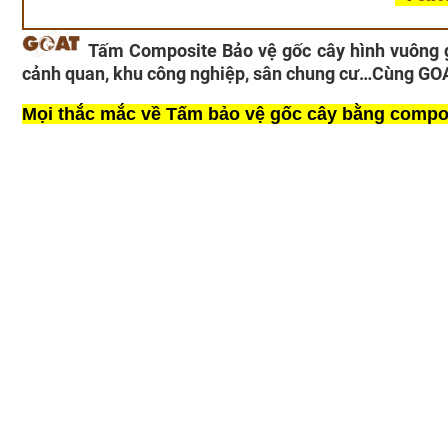
Tấm Composite Bảo vệ gốc cây hình vuông gồ
cảnh quan, khu công nghiệp, sân chung cư…Cùng GOAT
Mọi thắc mắc về Tấm bảo vệ gốc cây bằng compos