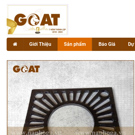
Giới Thiệu
Sản phẩm
Báo Giá
Dự
Giới thiệu chung
NẮP HỐ GA
Dự án
Chứng chỉ chất lượng GOAT
SONG CHẮN RÁC
BÓ VỈA GANG CẦU
Vật liệu Gang
VẬT TƯ CÔNG TRÌNH
Vật liệu Composite