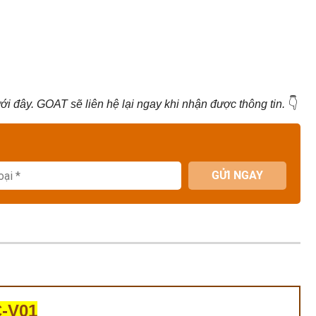
👇
i đây. GOAT sẽ liên hệ lại ngay khi nhận được thông tin.
GỬI NGAY
C-V01