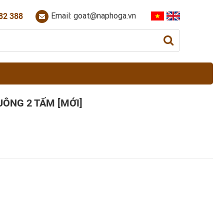
Email: goat@naphoga.vn
82 388
UÔNG 2 TẤM [MỚI]