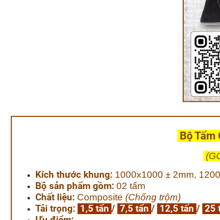
Bộ Tấm C
(GO
Kích thước khung:
1000x1000 ± 2mm, 120
Bộ sản phẩm gồm:
02 tấm
Chất liệu:
Composite
(Chống trộm)
Tải trọng:
1,5 tấn
/
7,5 tấn
/
12,5 tấn
/
25 