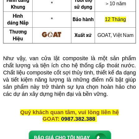
Hình dáng
Tuổi thọ
*
＞
10 năm
Khung
sử dụng
Hình
Bảo hành
*
12 Tháng
dáng Nắp
Thương
Xuất xứ
GOAT, Việt Nam
Hiệu
Như vậy,
van cửa lật composite
là một sản phẩm
chất lượng và tiện ích cho hệ thống cấp thoát nước.
Chất liệu composite cốt sợi thủy tinh, thiết kế đa dạng
và tiết kiệm năng lượng là những điểm nổi bật giúp
sản phẩm này trở thành sự lựa chọn hoàn hảo cho
các dự án xây dựng hiện đại và bền vững.
Quý khách quan tâm, vui lòng liên hệ
GOAT:
0987.382.388