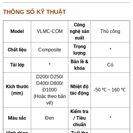
THÔNG SỐ KỸ THUẬT
Công
Model
nghệ sản
VLMC-COM
Thủ công
xuất
Trọng
Chất liệu
Composite
*
lượng
Bản lề &
Tải lớp
*
Có
khóa
D200/ D250/
D400/ D800/
Kích thước
Nhiệt độ
D1000
-50
℃
~ 160
℃
(mm)
tác động
(Hoặc theo bản
vẽ)
Kiểm tra
Màu sắc
/ Tiêu
Đen
*
chuẩn